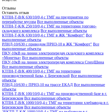
Отзывы
Оставить отзыв
КТПН-Т-В/К 630/10/0,4 с ТМГ на предприятии по
переработке мусора
Все выполненные объекты
КТПН-Т-К/К 250/10/0,4 с ТМГ на территории торгово-
складского комплекса
Все выполненные объекты
КТПН-Т-К/К 630/10/0,4 с ТМГ в ЖК "Комфорт"
Все
выполненные объекты
РЛНД-10/630 с приводом ПРНЗ-10 в ЖК "Комфорт"
Все
выполненные объекты
ПКУ-10кВ на линии электропередач складского комплекса
«Монетка»
Все выполненные объекты
ПКУ-10кВ на линии электропередач комплекса СпецШина
Все выполненные объекты
КТПН-Т-В/К 400/10/0,4 с ТМГ на территории
производственной базы, г. Березовский
Все выполненные
объекты
РЛНД-10/630 с ПРНЗ-10 на трассе ЕКАД
Все выполненные
объекты
КТПН-Т-В/К 100/10/0,4 с ТМГ на производственной базе в г.
Березовском
Все выполненные объекты
КТПН-Т-В/К 1000/10/0,4 с ТМГ на территории хлебзавода в г.
Березовском
Все выполненные объекты
2БКТП-Т-К/К 1000/10/0,4 с ТМГ на рыбзаводе в г.