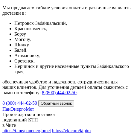
Мы предлагаем гибкие условия оплаты и различные варианты
доставки в:
Петровск-Забайкальский,
Краснокаменск,
Борзу,
Могочу,
Шилку,
Балей,
Атамановку,
Сретенск,
Нерчинск и другие населённые пункты Забайкальского
края,
обеспечивая удобство и надежность сотрудничества для
наших клиентов. Для уточнения деталей оплаты свяжитесь с
нами по телефону:
8 (800) 444-02-50
.
8 (800) 444-02-50
ПанЭнергоМет
Производство и поставка
подстанций КТП
в Чите
https://t.me/panenergomet
https://vk.com/ktptm