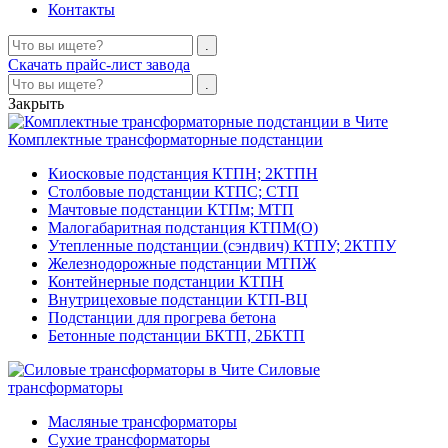
Контакты
Скачать прайс-лист завода
Закрыть
Комплектные трансформаторные подстанции
Киосковые подстанция КТПН; 2КТПН
Столбовые подстанции КТПС; СТП
Мачтовые подстанции КТПм; МТП
Малогабаритная подстанция КТПМ(О)
Утепленные подстанции (сэндвич) КТПУ; 2КТПУ
Железнодорожные подстанции МТПЖ
Контейнерные подстанции КТПН
Внутрицеховые подстанции КТП-ВЦ
Подстанции для прогрева бетона
Бетонные подстанции БКТП, 2БКТП
Силовые
трансформаторы
Масляные трансформаторы
Сухие трансформаторы