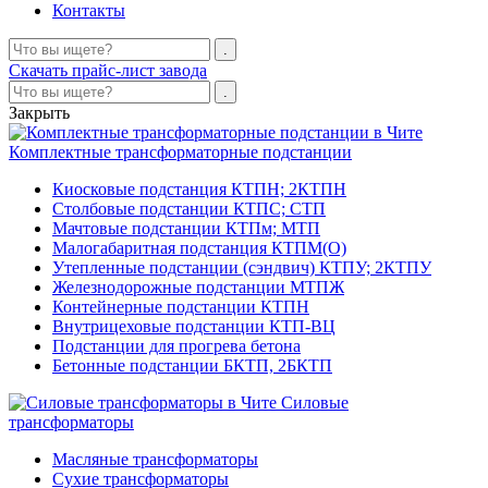
Контакты
Скачать прайс-лист завода
Закрыть
Комплектные трансформаторные подстанции
Киосковые подстанция КТПН; 2КТПН
Столбовые подстанции КТПС; СТП
Мачтовые подстанции КТПм; МТП
Малогабаритная подстанция КТПМ(О)
Утепленные подстанции (сэндвич) КТПУ; 2КТПУ
Железнодорожные подстанции МТПЖ
Контейнерные подстанции КТПН
Внутрицеховые подстанции КТП-ВЦ
Подстанции для прогрева бетона
Бетонные подстанции БКТП, 2БКТП
Силовые
трансформаторы
Масляные трансформаторы
Сухие трансформаторы