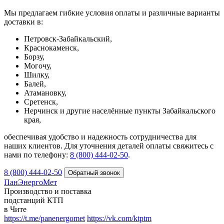
Мы предлагаем гибкие условия оплаты и различные варианты
доставки в:
Петровск-Забайкальский,
Краснокаменск,
Борзу,
Могочу,
Шилку,
Балей,
Атамановку,
Сретенск,
Нерчинск и другие населённые пункты Забайкальского
края,
обеспечивая удобство и надежность сотрудничества для
наших клиентов. Для уточнения деталей оплаты свяжитесь с
нами по телефону:
8 (800) 444-02-50
.
8 (800) 444-02-50
ПанЭнергоМет
Производство и поставка
подстанций КТП
в Чите
https://t.me/panenergomet
https://vk.com/ktptm