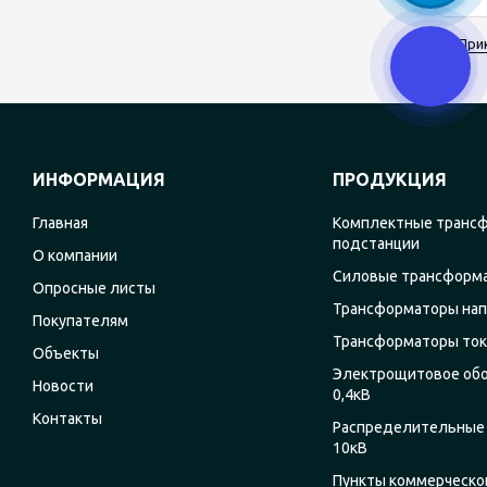
При
ИНФОРМАЦИЯ
ПРОДУКЦИЯ
Главная
Комплектные транс
подстанции
О компании
Силовые трансформ
Опросные листы
Трансформаторы на
Покупателям
Трансформаторы ток
Объекты
Электрощитовое об
Новости
0,4кВ
Контакты
Распределительные 
10кВ
Пункты коммерческог