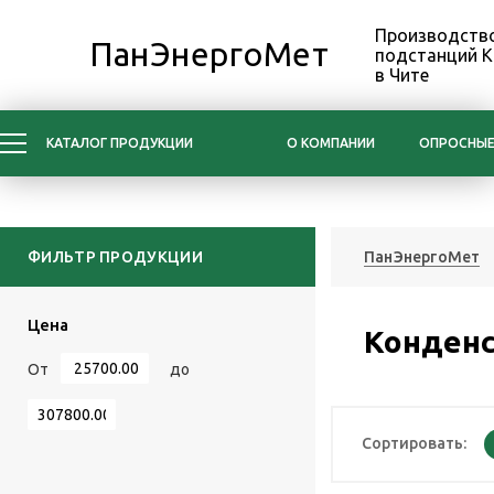
Производство
ПанЭнергоМет
подстанций 
в Чите
КАТАЛОГ ПРОДУКЦИИ
О КОМПАНИИ
ОПРОСНЫЕ
ФИЛЬТР ПРОДУКЦИИ
ПанЭнергоМет
Цена
Конденс
От
до
Сортировать: