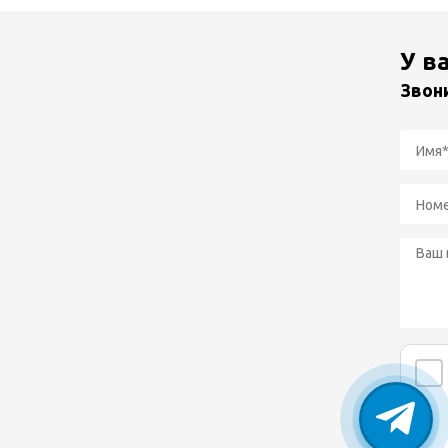
У в
Звон