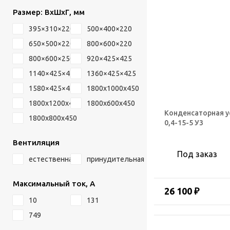
Размер: ВхШхГ, мм
395×310×220
500×400×220
650×500×220
800×600×220
800×600×250
920×425×425
1140×425×425
1360×425×425
1580×425×425
1800х1000х450
1800х1200х450
1800х600х450
Конденсаторная у
1800х800х450
0,4-15-5 У3
Вентиляция
Под заказ
естественная
принудительная
Максимальный ток, А
26 100 ₽
10
131
749