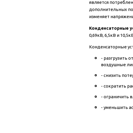
является потреблен
дополнительных пот
изменяет напряжен
Конденсаторные ус
0,69кВ, 6,5кВ и 10
Конденсаторные ус
- разгрузить 
воздушные лин
- снизить пот
- сократить р
- ограничить 
- уменьшить а