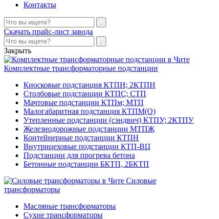
Контакты
Скачать прайс-лист завода
Закрыть
Комплектные трансформаторные подстанции
Киосковые подстанция КТПН; 2КТПН
Столбовые подстанции КТПС; СТП
Мачтовые подстанции КТПм; МТП
Малогабаритная подстанция КТПМ(О)
Утепленные подстанции (сэндвич) КТПУ; 2КТПУ
Железнодорожные подстанции МТПЖ
Контейнерные подстанции КТПН
Внутрицеховые подстанции КТП-ВЦ
Подстанции для прогрева бетона
Бетонные подстанции БКТП, 2БКТП
Силовые
трансформаторы
Масляные трансформаторы
Сухие трансформаторы