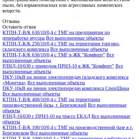
пыли, без взрывоопасных или агрессивных химических
веществ.
Отзывы
Оставить отзыв
КТПН-Т-В/К 630/10/0,4 с ТМГ на предприятии по
переработке мусора
Все выполненные объекты
КТПН-Т-К/К 250/10/0,4 с ТМГ на территории торгово-
складского комплекса
Все выполненные объекты
КТПН-Т-К/К 630/10/0,4 с ТМГ в ЖК "Комфорт"
Все
выполненные объекты
РЛНД-10/630 с приводом ПРНЗ-10 в ЖК "Комфорт"
Все
выполненные объекты
ПКУ-10кВ на линии электропередач складского комплекса
«Монетка»
Все выполненные объекты
ПКУ-10кВ на линии электропередач комплекса СпецШина
Все выполненные объекты
КТПН-Т-В/К 400/10/0,4 с ТМГ на территории
производственной базы, г. Березовский
Все выполненные
объекты
РЛНД-10/630 с ПРНЗ-10 на трассе ЕКАД
Все выполненные
объекты
КТПН-Т-В/К 100/10/0,4 с ТМГ на производственной базе в г.
Березовском
Все выполненные объекты
КТПН-Т-В/К 1000/10/0,4 с ТМГ на территории хлебзавода в г.