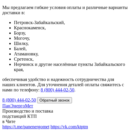
Мы предлагаем гибкие условия оплаты и различные варианты
доставки в:
Петровск-Забайкальский,
Краснокаменск,
Борзу,
Могочу,
Шилку,
Балей,
Атамановку,
Сретенск,
Нерчинск и другие населённые пункты Забайкальского
края,
обеспечивая удобство и надежность сотрудничества для
наших клиентов. Для уточнения деталей оплаты свяжитесь с
нами по телефону:
8 (800) 444-02-50
.
8 (800) 444-02-50
ПанЭнергоМет
Производство и поставка
подстанций КТП
в Чите
https://t.me/panenergomet
https://vk.com/ktptm