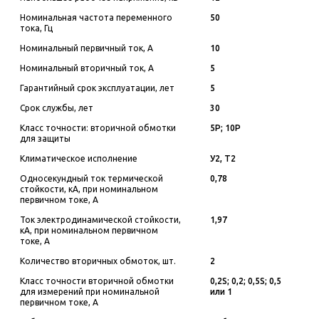
Номинальная частота переменного
50
тока, Гц
Номинальный первичный ток, А
10
Номинальный вторичный ток, А
5
Гарантийный срок эксплуатации, лет
5
Срок службы, лет
30
Класс точности: вторичной обмотки
5Р; 10Р
для защиты
Климатическое исполнение
У2, Т2
Односекундный ток термической
0,78
стойкости, кА, при номинальном
первичном токе, А
Ток электродинамической стойкости,
1,97
кА, при номинальном первичном
токе, А
Количество вторичных обмоток, шт.
2
Класс точности вторичной обмотки
0,2S; 0,2; 0,5S; 0,5
для измерений при номинальной
или 1
первичном токе, А