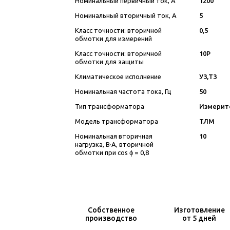
Номинальный первичный ток, А
1200
Номинальный вторичный ток, А
5
Класс точности: вторичной
0,5
обмотки для измерений
Класс точности: вторичной
10P
обмотки для защиты
Климатическое исполнение
У3,Т3
Номинальная частота тока, Гц
50
Тип трансформатора
Измерит
Модель трансформатора
ТЛМ
Номинальная вторичная
10
нагрузка, В·А, вторичной
обмотки при cos ϕ = 0,8
Собственное
Изготовление
производство
от 5 дней