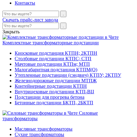
Контакты
Скачать прайс-лист завода
Закрыть
Комплектные трансформаторные подстанции
Киосковые подстанция КТПН; 2КТПН
Столбовые подстанции КТПС; СТП
Мачтовые подстанции КТПм; МТП
Малогабаритная подстанция КТПМ(О)
Утепленные подстанции (сэндвич) КТПУ; 2КТПУ
Железнодорожные подстанции МТПЖ
Контейнерные подстанции КТПН
Внутрицеховые подстанции КТП-ВЦ
Подстанции для прогрева бетона
Бетонные подстанции БКТП, 2БКТП
Силовые
трансформаторы
Масляные трансформаторы
Сухие трансформаторы