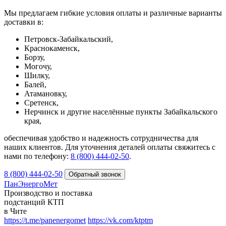
Мы предлагаем гибкие условия оплаты и различные варианты
доставки в:
Петровск-Забайкальский,
Краснокаменск,
Борзу,
Могочу,
Шилку,
Балей,
Атамановку,
Сретенск,
Нерчинск и другие населённые пункты Забайкальского
края,
обеспечивая удобство и надежность сотрудничества для
наших клиентов. Для уточнения деталей оплаты свяжитесь с
нами по телефону:
8 (800) 444-02-50
.
8 (800) 444-02-50
ПанЭнергоМет
Производство и поставка
подстанций КТП
в Чите
https://t.me/panenergomet
https://vk.com/ktptm