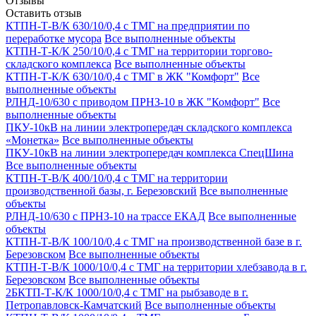
Отзывы
Оставить отзыв
КТПН-Т-В/К 630/10/0,4 с ТМГ на предприятии по
переработке мусора
Все выполненные объекты
КТПН-Т-К/К 250/10/0,4 с ТМГ на территории торгово-
складского комплекса
Все выполненные объекты
КТПН-Т-К/К 630/10/0,4 с ТМГ в ЖК "Комфорт"
Все
выполненные объекты
РЛНД-10/630 с приводом ПРНЗ-10 в ЖК "Комфорт"
Все
выполненные объекты
ПКУ-10кВ на линии электропередач складского комплекса
«Монетка»
Все выполненные объекты
ПКУ-10кВ на линии электропередач комплекса СпецШина
Все выполненные объекты
КТПН-Т-В/К 400/10/0,4 с ТМГ на территории
производственной базы, г. Березовский
Все выполненные
объекты
РЛНД-10/630 с ПРНЗ-10 на трассе ЕКАД
Все выполненные
объекты
КТПН-Т-В/К 100/10/0,4 с ТМГ на производственной базе в г.
Березовском
Все выполненные объекты
КТПН-Т-В/К 1000/10/0,4 с ТМГ на территории хлебзавода в г.
Березовском
Все выполненные объекты
2БКТП-Т-К/К 1000/10/0,4 с ТМГ на рыбзаводе в г.
Петропавловск-Камчатский
Все выполненные объекты