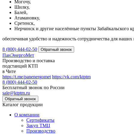
Могочу,
Шилку,
Балей,
Атамановку,
Сретенск,
Нерчинск и другие населённые пункты Забайкальского кр
обеспечивая удобство и надежность сотрудничества для наших 
8 (800) 444-02-50
ПанЭнергоМет
Производство и поставка
подстанций КТП
в Чите
https://t.me/panenergomet
https://vk.com/ktptm
8 (800) 444-02-50
Бесплатный звонок по России
sale@ktptm.ru
Каталог продукции
О компании
Сертификаты
Закуп ТМЦ
Производство