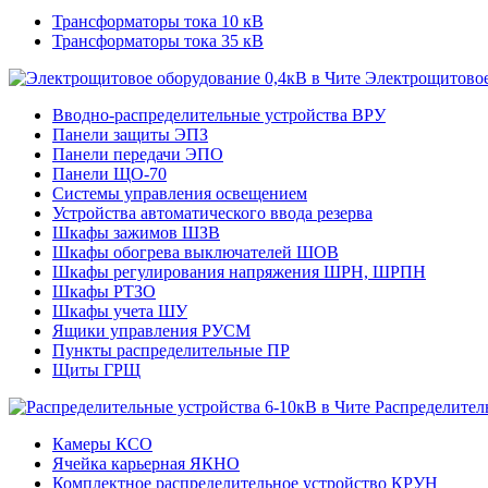
Трансформаторы тока 10 кВ
Трансформаторы тока 35 кВ
Электрощитовое
Вводно-распределительные устройства ВРУ
Панели защиты ЭПЗ
Панели передачи ЭПО
Панели ЩО-70
Системы управления освещением
Устройства автоматического ввода резерва
Шкафы зажимов ШЗВ
Шкафы обогрева выключателей ШОВ
Шкафы регулирования напряжения ШРН, ШРПН
Шкафы РТЗО
Шкафы учета ШУ
Ящики управления РУСМ
Пункты распределительные ПР
Щиты ГРЩ
Распределител
Камеры КСО
Ячейка карьерная ЯКНО
Комплектное распределительное устройство КРУН