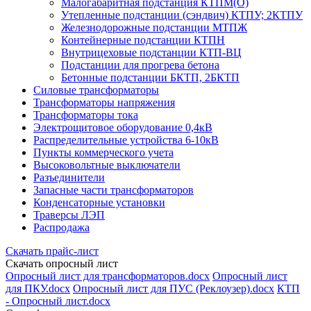
Малогабаритная подстанция КТПМ(О)
Утепленные подстанции (сэндвич) КТПУ; 2КТПУ
Железнодорожные подстанции МТПЖ
Контейнерные подстанции КТПН
Внутрицеховые подстанции КТП-ВЦ
Подстанции для прогрева бетона
Бетонные подстанции БКТП, 2БКТП
Силовые трансформаторы
Трансформаторы напряжения
Трансформаторы тока
Электрощитовое оборудование 0,4кВ
Распределительные устройства 6-10кВ
Пункты коммерческого учета
Высоковольтные выключатели
Разъединители
Запасные части трансформаторов
Конденсаторные установки
Траверсы ЛЭП
Распродажа
Скачать прайс-лист
Скачать опросный лист
Опросный лист для трансформаторов.docx
Опросный лист
для ПКУ.docx
Опросный лист для ПУС (Реклоузер).docx
КТП
- Опросный лист.docx