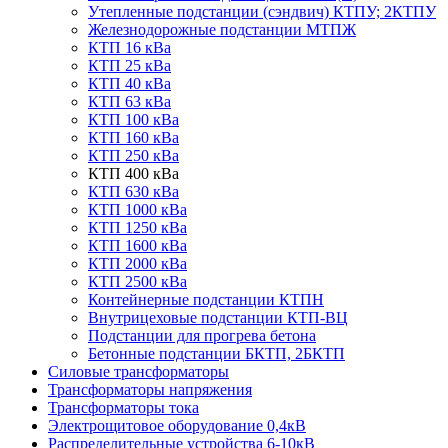
Утепленные подстанции (сэндвич) КТПУ; 2КТПУ
Железнодорожные подстанции МТПЖ
КТП 16 кВа
КТП 25 кВа
КТП 40 кВа
КТП 63 кВа
КТП 100 кВа
КТП 160 кВа
КТП 250 кВа
КТП 400 кВа
КТП 630 кВа
КТП 1000 кВа
КТП 1250 кВа
КТП 1600 кВа
КТП 2000 кВа
КТП 2500 кВа
Контейнерные подстанции КТПН
Внутрицеховые подстанции КТП-ВЦ
Подстанции для прогрева бетона
Бетонные подстанции БКТП, 2БКТП
Силовые трансформаторы
Трансформаторы напряжения
Трансформаторы тока
Электрощитовое оборудование 0,4кВ
Распределительные устройства 6-10кВ