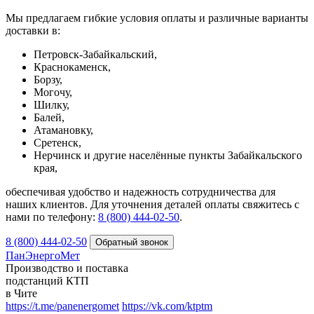
Мы предлагаем гибкие условия оплаты и различные варианты
доставки в:
Петровск-Забайкальский,
Краснокаменск,
Борзу,
Могочу,
Шилку,
Балей,
Атамановку,
Сретенск,
Нерчинск и другие населённые пункты Забайкальского
края,
обеспечивая удобство и надежность сотрудничества для
наших клиентов. Для уточнения деталей оплаты свяжитесь с
нами по телефону:
8 (800) 444-02-50
.
8 (800) 444-02-50
ПанЭнергоМет
Производство и поставка
подстанций КТП
в Чите
https://t.me/panenergomet
https://vk.com/ktptm