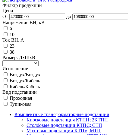
Фильтр продукции
Цена
От
до
Напряжение ВН, кВ
6
10
Ток ВН, А
23
38
Размер: ДхШхВ
Исполнение
Воздух/Воздух
Воздух/Кабель
Кабель/Кабель
Вид подстанции
Проходная
Тупиковая
Комплектные трансформаторные подстанции
Киосковые подстанция КТПН; 2КТПН
Столбовые подстанции КТПС; СТП
Мачтовые подстанции КТПм; МТП