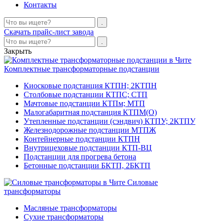
Контакты
Скачать прайс-лист завода
Закрыть
Комплектные трансформаторные подстанции
Киосковые подстанция КТПН; 2КТПН
Столбовые подстанции КТПС; СТП
Мачтовые подстанции КТПм; МТП
Малогабаритная подстанция КТПМ(О)
Утепленные подстанции (сэндвич) КТПУ; 2КТПУ
Железнодорожные подстанции МТПЖ
Контейнерные подстанции КТПН
Внутрицеховые подстанции КТП-ВЦ
Подстанции для прогрева бетона
Бетонные подстанции БКТП, 2БКТП
Силовые
трансформаторы
Масляные трансформаторы
Сухие трансформаторы