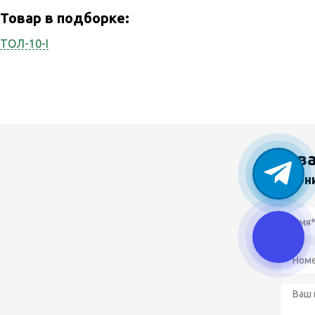
Товар в подборке:
ТОЛ-10-I
У в
Звон