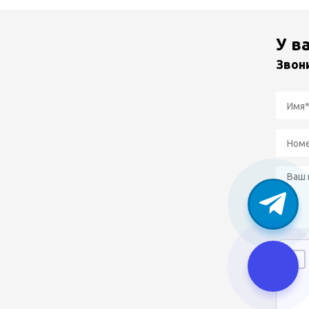
У в
Звон