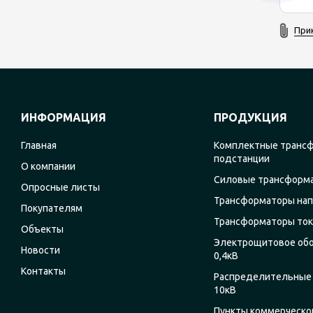
При
ИНФОРМАЦИЯ
ПРОДУКЦИЯ
Главная
Комплектные транс
подстанции
О компании
Силовые трансформ
Опросные листы
Трансформаторы на
Покупателям
Трансформаторы ток
Объекты
Электрощитовое об
Новости
0,4кВ
Контакты
Распределительные 
10кВ
Пункты коммерческог