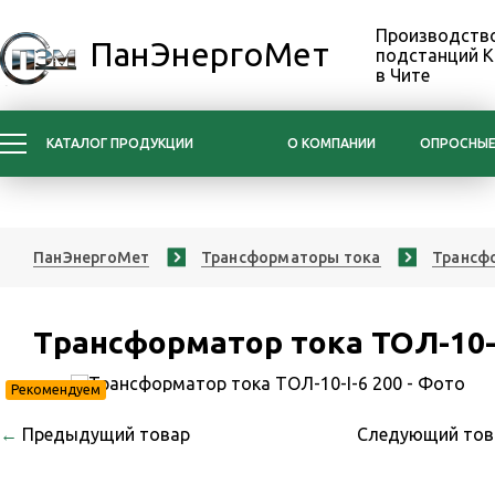
Производство
ПанЭнергоМет
подстанций 
в Чите
КАТАЛОГ ПРОДУКЦИИ
О КОМПАНИИ
ОПРОСНЫЕ
ПанЭнергоМет
Трансформаторы тока
Трансфо
Трансформатор тока ТОЛ-10-I
Рекомендуем
←
Предыдущий товар
Следующий то