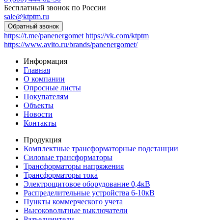
Бесплатный звонок по России
sale@ktptm.ru
https://t.me/panenergomet
https://vk.com/ktptm
https://www.avito.ru/brands/panenergomet/
Информация
Главная
О компании
Опросные листы
Покупателям
Объекты
Новости
Контакты
Продукция
Комплектные трансформаторные подстанции
Силовые трансформаторы
Трансформаторы напряжения
Трансформаторы тока
Электрощитовое оборудование 0,4кВ
Распределительные устройства 6-10кВ
Пункты коммерческого учета
Высоковольтные выключатели
Разъединители