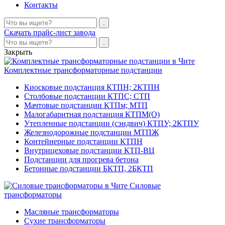
Контакты
Скачать прайс-лист завода
Закрыть
Комплектные трансформаторные подстанции
Киосковые подстанция КТПН; 2КТПН
Столбовые подстанции КТПС; СТП
Мачтовые подстанции КТПм; МТП
Малогабаритная подстанция КТПМ(О)
Утепленные подстанции (сэндвич) КТПУ; 2КТПУ
Железнодорожные подстанции МТПЖ
Контейнерные подстанции КТПН
Внутрицеховые подстанции КТП-ВЦ
Подстанции для прогрева бетона
Бетонные подстанции БКТП, 2БКТП
Силовые
трансформаторы
Масляные трансформаторы
Сухие трансформаторы