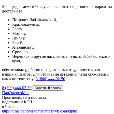
Мы предлагаем гибкие условия оплаты и различные варианты
доставки в:
Петровск-Забайкальский,
Краснокаменск,
Борзу,
Могочу,
Шилку,
Балей,
Атамановку,
Сретенск,
Нерчинск и другие населённые пункты Забайкальского
края,
обеспечивая удобство и надежность сотрудничества для
наших клиентов. Для уточнения деталей оплаты свяжитесь с
нами по телефону:
8 (800) 444-02-50
.
8 (800) 444-02-50
ПанЭнергоМет
Производство и поставка
подстанций КТП
в Чите
https://t.me/panenergomet
https://vk.com/ktptm