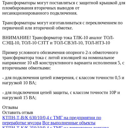
Трансформаторы могут поставляться с защитной крышкой для
пломбирования вторичных выводов от
несанкционированного подключения.
Трансформаторы могут изготавливаться с переключением по
первичной или вторичной обмотке.
ВНИМАНИЕ! Трансформатор тока ТЛК-10 аналог ТОЛ-
СЭЩ-10, ТОЛ-10 СЗТТ и ТОЛ-СВЭЛ-10, ТОЛ-НТЗ-10
Пример условного обозначения опорного 2-х обмоточного
трансформатора тока с литой изоляцией на номинальное
напряжение 10 кВ конструктивного варианта исполнения 5, c
вторичными обмотками:
- для подключения цепей измерения, с классом точности 0,5 и
нагрузкой 10 ВА;
- для подключения цепей защиты, с классом точности 10Р и
нагрузкой 15 ВА;
Отзывы
Оставить отзыв
КТПН-Т-В/К 630/10/0,4 с ТМГ на предприятии по
переработке мусора
Все выполненные объекты
КТПН-Т-К/К 250/10/0,4 с ТМГ на территории торгово-