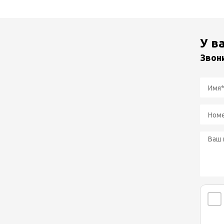
У в
Звон