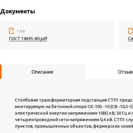
Документы
1 Mb
ГОСТ 14695-80.pdf
Се
Описание
Отзы
Столбовая трансформаторная подстанция СТП1 пред
монтируемую на бетонной опоре СК-105 -10 (СВ -10,5-
электрической энергии напряжением 10(6) кВ, 50 Гц 
четырехпроводной сети напряжением 0,4 кВ. СТП1 с
пунктов, промышленных объектов, фермерских хозяйс