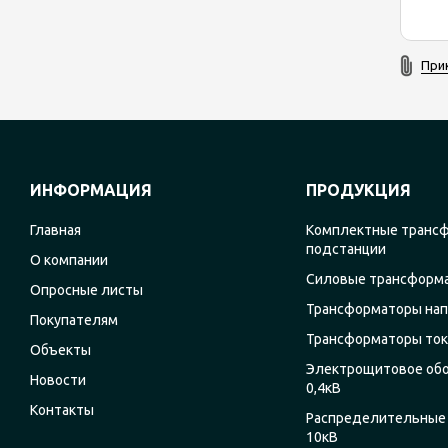
При
ИНФОРМАЦИЯ
ПРОДУКЦИЯ
Главная
Комплектные транс
подстанции
О компании
Силовые трансформ
Опросные листы
Трансформаторы на
Покупателям
Трансформаторы ток
Объекты
Электрощитовое об
Новости
0,4кВ
Контакты
Распределительные 
10кВ