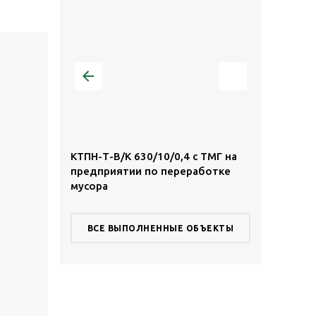
,4 с ТМГ в
КТПН-Т-В/К 630/10/0,4 с ТМГ на
КТПН-Т-К/К 
предприятии по переработке
территории
мусора
комплекса
ВСЕ ВЫПОЛНЕННЫЕ ОБЪЕКТЫ