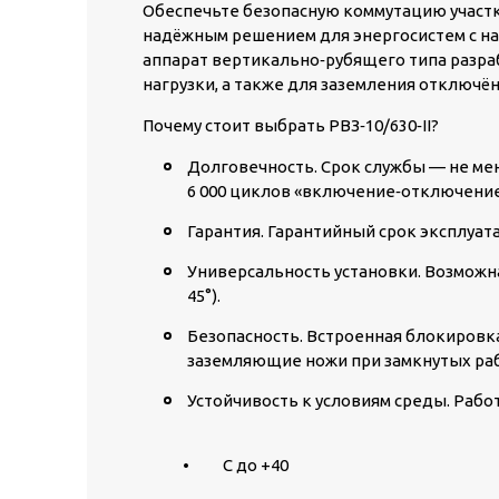
Обеспечьте безопасную коммутацию участ
надёжным решением для энергосистем с н
аппарат вертикально‑рубящего типа разра
нагрузки, а также для заземления отключё
Почему стоит выбрать РВЗ‑10/630‑II?
Долговечность.
Срок службы — не мен
6 000 циклов «включение‑отключение
Гарантия.
Гарантийный срок эксплуата
Универсальность установки.
Возможна
45°).
Безопасность.
Встроенная блокировк
заземляющие ножи при замкнутых раб
Устойчивость к условиям среды.
Работ
• C до +40