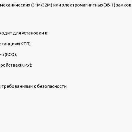
еханических (31М/32М) или электромагнитных(ЗБ‑1) замков
ходит для установки в:
танциях(КТП);
я (КСО);
ройствах(КРУ);
 требованиями к безопасности.