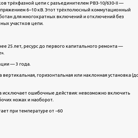
ков трёхфазной цепи с разъединителем
РВЗ‑10/630‑II
—
апряжением 6–10 кВ. Этот трёхполюсный коммутационный
ботан для многократных включений и отключений без
нных участков цепи.
ее 25 лет, ресурс до первого капитального ремонта —
».
ции — 3 года.
 вертикальная, горизонтальная или наклонная установка (д
а исключает ошибочные действия: невозможно включить
очих ножах и наоборот.
ает при температуре от −60