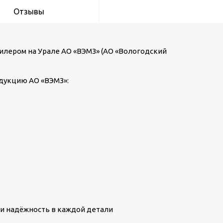
Отзывы
лером на Урале АО «ВЭМЗ» (АО «Вологодский
дукцию АО «ВЭМЗ»:
КТПН-Т-К/К 630/10/0
пос. Шиловка
ь и надёжность в каждой детали