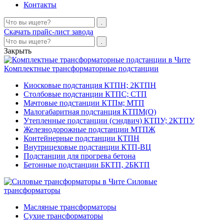
Контакты
Скачать прайс-лист завода
Закрыть
Комплектные трансформаторные подстанции
Киосковые подстанция КТПН; 2КТПН
Столбовые подстанции КТПС; СТП
Мачтовые подстанции КТПм; МТП
Малогабаритная подстанция КТПМ(О)
Утепленные подстанции (сэндвич) КТПУ; 2КТПУ
Железнодорожные подстанции МТПЖ
Контейнерные подстанции КТПН
Внутрицеховые подстанции КТП-ВЦ
Подстанции для прогрева бетона
Бетонные подстанции БКТП, 2БКТП
Силовые
трансформаторы
Масляные трансформаторы
Сухие трансформаторы