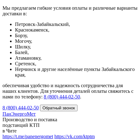
Мы предлагаем гибкие условия оплаты и различные варианты
доставки в:
Петровск-Забайкальский,
Краснокаменск,
Борзу,
Могочу,
Шилку,
Балей,
Атамановку,
Сретенск,
Нерчинск и другие населённые пункты Забайкальского
края,
обеспечивая удобство и надежность сотрудничества для
наших клиентов. Для уточнения деталей оплаты свяжитесь с
нами по телефону:
8 (800) 444-02-50
.
8 (800) 444-02-50
ПанЭнергоМет
Производство и поставка
подстанций КТП
в Чите
https://t.me/panenergomet
https://vk.com/ktptm