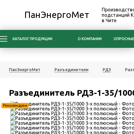
Производство
ПанЭнергоМет
подстанций 
в Чите
КАТАЛОГ ПРОДУКЦИИ
О КОМПАНИИ
ОПРОСНЫЕ
ПанЭнергоМет
Разъединители
РДЗ
Раз
Разъединитель РДЗ-1-35/100
Рекомендуем