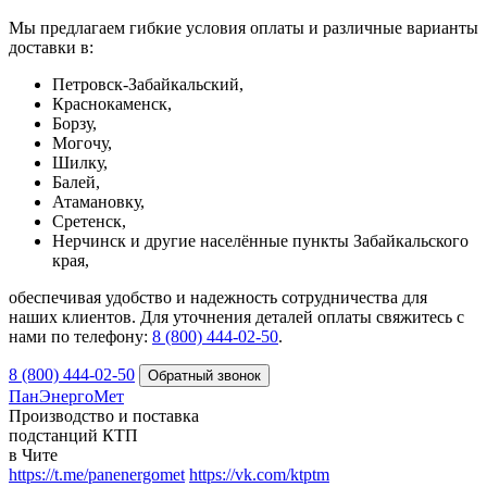
Мы предлагаем гибкие условия оплаты и различные варианты
доставки в:
Петровск-Забайкальский,
Краснокаменск,
Борзу,
Могочу,
Шилку,
Балей,
Атамановку,
Сретенск,
Нерчинск и другие населённые пункты Забайкальского
края,
обеспечивая удобство и надежность сотрудничества для
наших клиентов. Для уточнения деталей оплаты свяжитесь с
нами по телефону:
8 (800) 444-02-50
.
8 (800) 444-02-50
ПанЭнергоМет
Производство и поставка
подстанций КТП
в Чите
https://t.me/panenergomet
https://vk.com/ktptm