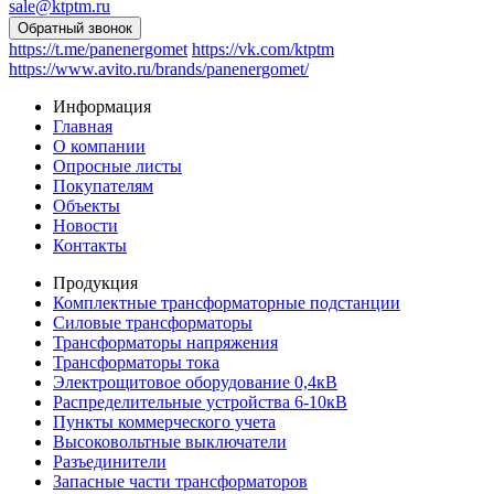
sale@ktptm.ru
https://t.me/panenergomet
https://vk.com/ktptm
https://www.avito.ru/brands/panenergomet/
Информация
Главная
О компании
Опросные листы
Покупателям
Объекты
Новости
Контакты
Продукция
Комплектные трансформаторные подстанции
Силовые трансформаторы
Трансформаторы напряжения
Трансформаторы тока
Электрощитовое оборудование 0,4кВ
Распределительные устройства 6-10кВ
Пункты коммерческого учета
Высоковольтные выключатели
Разъединители
Запасные части трансформаторов