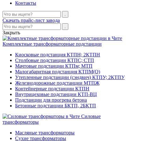
Контакты
Скачать прайс-лист завода
Закрыть
Комплектные трансформаторные подстанции
Киосковые подстанция КТПН; 2КТПН
Столбовые подстанции КТПС; СТП
Мачтовые подстанции КТПм; МТП
Малогабаритная подстанция КТПМ(О)
Утепленные подстанции (сэндвич) КТПУ; 2КТПУ
Железнодорожные подстанции МТПЖ
Контейнерные подстанции КТПН
Внутрицеховые подстанции КТП-ВЦ
Подстанции для прогрева бетона
Бетонные подстанции БКТП, 2БКТП
Силовые
трансформаторы
Масляные трансформаторы
Сухие трансформаторы