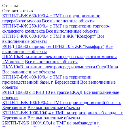
Отзывы
Оставить отзыв
КТПН-Т-В/К 630/10/0,4 с ТМГ на предприятии по
переработке мусора
Все выполненные объекты
КТПН-Т-К/К 250/10/0,4 с ТМГ на территории торгово-
складского комплекса
Все выполненные объекты
КТПН-Т-К/К 630/10/0,4 с ТМГ в ЖК "Комфорт"
Все
выполненные объекты
РЛНД-10/630 с приводом ПРНЗ-10 в ЖК "Комфорт"
Все
выполненные объекты
ПКУ-10кВ на линии электропередач складского комплекса
«Монетка»
Все выполненные объекты
ПКУ-10кВ на линии электропередач комплекса СпецШина
Все выполненные объекты
КТПН-Т-В/К 400/10/0,4 с ТМГ на территории
производственной базы, г. Березовский
Все выполненные
объекты
РЛНД-10/630 с ПРНЗ-10 на трассе ЕКАД
Все выполненные
объекты
КТПН-Т-В/К 100/10/0,4 с ТМГ на производственной базе в г.
Березовском
Все выполненные объекты
КТПН-Т-В/К 1000/10/0,4 с ТМГ на территории хлебзавода в г.
Березовском
Все выполненные объекты
2БКТП-Т-К/К 1000/10/0,4 с ТМГ на рыбзаводе в г.