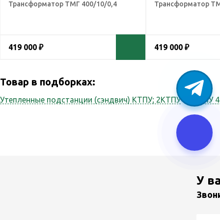
Трансформатор ТМГ 400/10/0,4
Трансформатор ТМ
419 000 ₽
419 000 ₽
Товар в подборках:
Утепленные подстанции (сэндвич) КТПУ; 2КТПУ
КТПНУ 4
У в
Звон