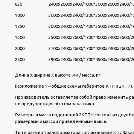
630
2400х2000х2400/1000*
3000х2000х2400/1
1000
3000х2400х2400/1300*
3500х2400х2400/1
1250
3000х2400х2400/1400*
3500х2400х2400/1
1600
3500х2400х2600/1700*
4000х2400х2600/2
2000
3700х2400х2600/1700*
4200х2400х2600/2
2500
3900х2400х2600/1700*
4500х2400х2600/2
Длина Х ширина Х высота, мм / масса, кг
(Приложение 1 – общие схемы габаритов КТП и 2КТП).
Производитель оставляет за собой право изменить ра
не предупреждая об этом заказчика.
Размеры и масса подстанций 2КТПН состоят из двух бл
размерами и массой приведенными выше.
Тип и размер трансформатора согласовывается с Зака