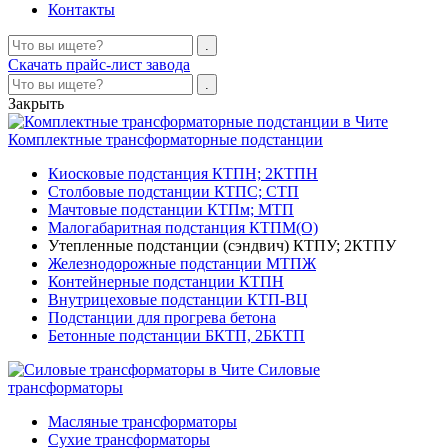
Контакты
Скачать прайс-лист завода
Закрыть
Комплектные трансформаторные подстанции
Киосковые подстанция КТПН; 2КТПН
Столбовые подстанции КТПС; СТП
Мачтовые подстанции КТПм; МТП
Малогабаритная подстанция КТПМ(О)
Утепленные подстанции (сэндвич) КТПУ; 2КТПУ
Железнодорожные подстанции МТПЖ
Контейнерные подстанции КТПН
Внутрицеховые подстанции КТП-ВЦ
Подстанции для прогрева бетона
Бетонные подстанции БКТП, 2БКТП
Силовые
трансформаторы
Масляные трансформаторы
Сухие трансформаторы