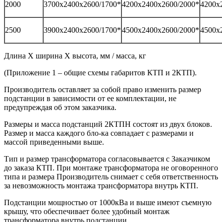
2000
3700х2400х2600/1700*
4200х2400х2600/2000*
4200х
2500
3900х2400х2600/1700*
4500х2400х2600/2000*
4500х
Длина Х ширина Х высота, мм / масса, кг
(Приложение 1 – общие схемы габаритов КТП и 2КТП).
Производитель оставляет за собой право изменить размер
подстанции в зависимости от ее комплектации, не
предупреждая об этом заказчика.
Размеры и масса подстанций 2КТПН состоят из двух блоков.
Размер и масса каждого бло-ка совпадает с размерами и
массой приведенными выше.
Тип и размер трансформатора согласовывается с Заказчиком
до заказа КТП. При монтаже трансформатора не оговоренного
типа и размера Производитель снимает с себя ответственность
за невозможность монтажа трансформатора внутрь КТП.
Подстанции мощностью от 1000кВа и выше имеют съемную
крышу, что обеспечивает более удобный монтаж
трансформатора внутрь подстанции.