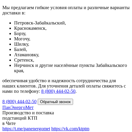
Мы предлагаем гибкие условия оплаты и различные варианты
доставки в:
Петровск-Забайкальский,
Краснокаменск,
Борзу,
Могочу,
Шилку,
Балей,
Атамановку,
Сретенск,
Нерчинск и другие населённые пункты Забайкальского
края,
обеспечивая удобство и надежность сотрудничества для
наших клиентов. Для уточнения деталей оплаты свяжитесь с
нами по телефону:
8 (800) 444-02-50
.
8 (800) 444-02-50
ПанЭнергоМет
Производство и поставка
подстанций КТП
в Чите
https://t.me/panenergomet
https://vk.com/ktptm