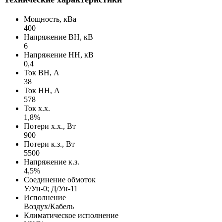
Мощность, кВа
400
Напряжение ВН, кВ
6
Напряжение НН, кВ
0,4
Ток ВН, А
38
Ток НН, А
578
Ток х.х.
1,8%
Потери х.х., Вт
900
Потери к.з., Вт
5500
Напряжение к.з.
4,5%
Соединение обмоток
У/Ун-0; Д/Ун-11
Исполнение
Воздух/Кабель
Климатическое исполнение