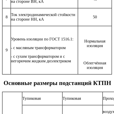
на стороне ВН, кА
Ток электродинамической стойкости
8
50
на стороне НН, кА
Уровень изоляции по ГОСТ 1516.1:
Нормальная
изоляция
- с масляным трансформатором
9
- с сухим трансформатором и с
негорючим жидким диэлектриком
Облегчённая
изоляция
Основные размеры подстанций КТПН
Тупиковая
Тупиковая
Прохо
воздух