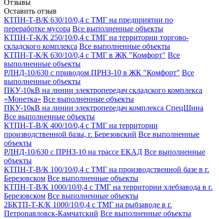
Отзывы
Оставить отзыв
КТПН-Т-В/К 630/10/0,4 с ТМГ на предприятии по
переработке мусора
Все выполненные объекты
КТПН-Т-К/К 250/10/0,4 с ТМГ на территории торгово-
складского комплекса
Все выполненные объекты
КТПН-Т-К/К 630/10/0,4 с ТМГ в ЖК "Комфорт"
Все
выполненные объекты
РЛНД-10/630 с приводом ПРНЗ-10 в ЖК "Комфорт"
Все
выполненные объекты
ПКУ-10кВ на линии электропередач складского комплекса
«Монетка»
Все выполненные объекты
ПКУ-10кВ на линии электропередач комплекса СпецШина
Все выполненные объекты
КТПН-Т-В/К 400/10/0,4 с ТМГ на территории
производственной базы, г. Березовский
Все выполненные
объекты
РЛНД-10/630 с ПРНЗ-10 на трассе ЕКАД
Все выполненные
объекты
КТПН-Т-В/К 100/10/0,4 с ТМГ на производственной базе в г.
Березовском
Все выполненные объекты
КТПН-Т-В/К 1000/10/0,4 с ТМГ на территории хлебзавода в г.
Березовском
Все выполненные объекты
2БКТП-Т-К/К 1000/10/0,4 с ТМГ на рыбзаводе в г.
Петропавловск-Камчатский
Все выполненные объекты