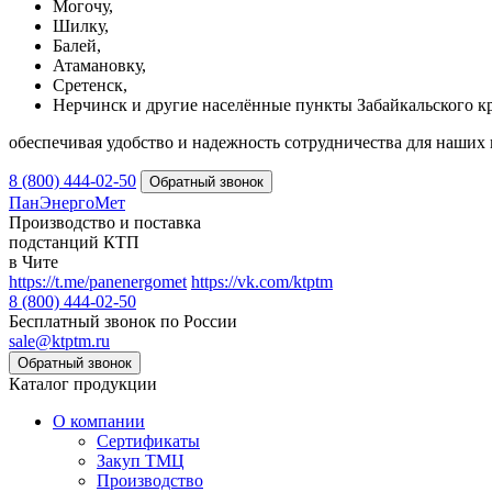
Могочу,
Шилку,
Балей,
Атамановку,
Сретенск,
Нерчинск и другие населённые пункты Забайкальского кр
обеспечивая удобство и надежность сотрудничества для наших 
8 (800) 444-02-50
ПанЭнергоМет
Производство и поставка
подстанций КТП
в Чите
https://t.me/panenergomet
https://vk.com/ktptm
8 (800) 444-02-50
Бесплатный звонок по России
sale@ktptm.ru
Каталог продукции
О компании
Сертификаты
Закуп ТМЦ
Производство