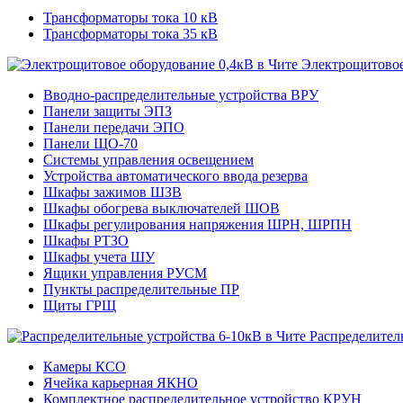
Трансформаторы тока 10 кВ
Трансформаторы тока 35 кВ
Электрощитовое
Вводно-распределительные устройства ВРУ
Панели защиты ЭПЗ
Панели передачи ЭПО
Панели ЩО-70
Системы управления освещением
Устройства автоматического ввода резерва
Шкафы зажимов ШЗВ
Шкафы обогрева выключателей ШОВ
Шкафы регулирования напряжения ШРН, ШРПН
Шкафы РТЗО
Шкафы учета ШУ
Ящики управления РУСМ
Пункты распределительные ПР
Щиты ГРЩ
Распределител
Камеры КСО
Ячейка карьерная ЯКНО
Комплектное распределительное устройство КРУН