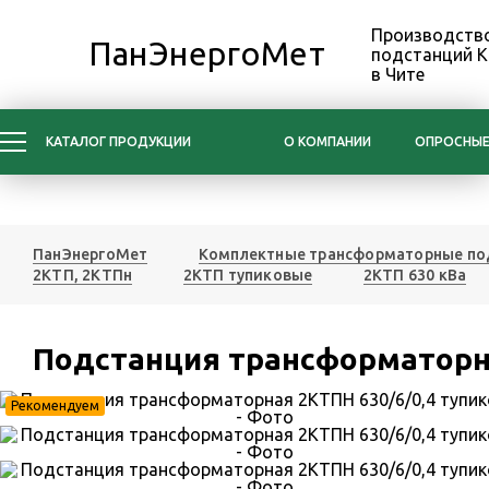
Производство
ПанЭнергоМет
подстанций 
в Чите
КАТАЛОГ ПРОДУКЦИИ
О КОМПАНИИ
ОПРОСНЫЕ
ПанЭнергоМет
Комплектные трансформаторные по
2КТП, 2КТПн
2КТП тупиковые
2КТП 630 кВа
Подстанция трансформаторна
Рекомендуем