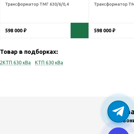
Трансформатор ТМГ 630/6/0,4
Трансформатор ТМ
598 000 ₽
598 000 ₽
Товар в подборках:
2КТП 630 кВа
КТП 630 кВа
У в
Звон