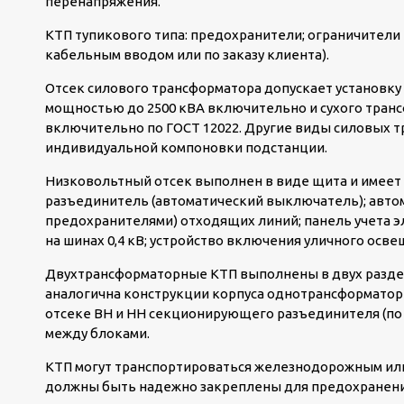
перенапряжения.
КТП тупикового типа: предохранители; ограничители
кабельным вводом или по заказу клиента).
Отсек силового трансформатора допускает установку
мощностью до 2500 кВА включительно и сухого транс
включительно по ГОСТ 12022. Другие виды силовых т
индивидуальной компоновки подстанции.
Низковольтный отсек выполнен в виде щита и имеет
разъединитель (автоматический выключатель); авто
предохранителями) отходящих линий; панель учета э
на шинах 0,4 кВ; устройство включения уличного осв
Двухтрансформаторные КТП выполнены в двух раздел
аналогична конструкции корпуса однотрансформаторн
отсеке ВН и НН секционирующего разъединителя (по 
между блоками.
КТП могут транспортироваться железнодорожным или
должны быть надежно закреплены для предохранения