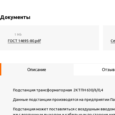
Документы
1 Mb
ГОСТ 14695-80.pdf
Се
Описание
Отзы
Подстанция трансформаторная 2КТПН 630/6/0,4
Данные подстанции производятся на предприятии Па
Подстанция может поставляться с воздушным вводом 
же с воздушным выходом и кабельным по стороне ни