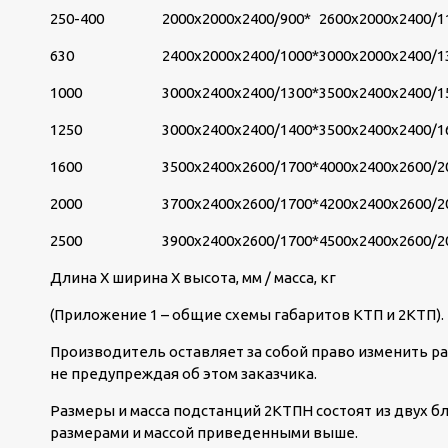
250-400
2000х2000х2400/900*
2600х2000х2400/1
630
2400х2000х2400/1000*
3000х2000х2400/1
1000
3000х2400х2400/1300*
3500х2400х2400/1
1250
3000х2400х2400/1400*
3500х2400х2400/1
1600
3500х2400х2600/1700*
4000х2400х2600/2
2000
3700х2400х2600/1700*
4200х2400х2600/2
2500
3900х2400х2600/1700*
4500х2400х2600/2
Длина Х ширина Х высота, мм / масса, кг
(Приложение 1 – общие схемы габаритов КТП и 2КТП).
Производитель оставляет за собой право изменить ра
не предупреждая об этом заказчика.
Размеры и масса подстанций 2КТПН состоят из двух бл
размерами и массой приведенными выше.