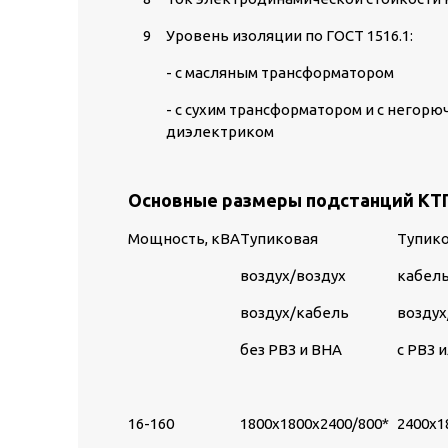
9
Уровень изоляции по ГОСТ 1516.1:
- с масляным трансформатором
- с сухим трансформатором и с негор
диэлектриком
Основные размеры подстанций КТ
Мощность, кВА
Тупиковая
Тупик
воздух/воздух
кабел
воздух/кабель
воздух
без РВЗ и ВНА
с РВЗ 
16-160
1800х1800х2400/800*
2400х1