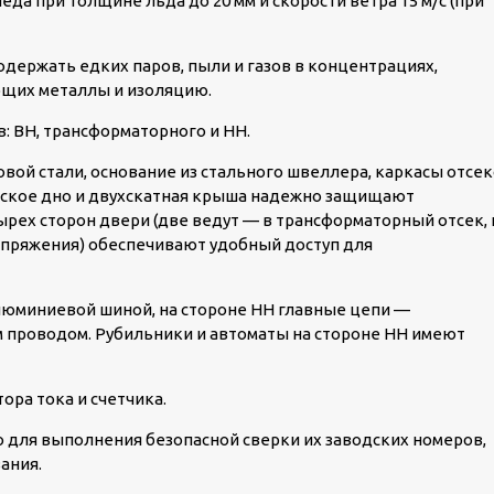
да при толщине льда до 20 мм и скорости ветра 15 м/с (при
держать едких паров, пыли и газов в концентрациях,
ющих металлы и изоляцию.
: ВН, трансформаторного и НН.
овой стали, основание из стального швеллера, каркасы отсе
еское дно и двухскатная крыша надежно защищают
рех сторон двери (две ведут — в трансформаторный отсек, 
напряжения) обеспечивают удобный доступ для
алюминиевой шиной, на стороне НН главные цепи —
проводом. Рубильники и автоматы на стороне НН имеют
ора тока и счетчика.
для выполнения безопасной сверки их заводских номеров,
ания.