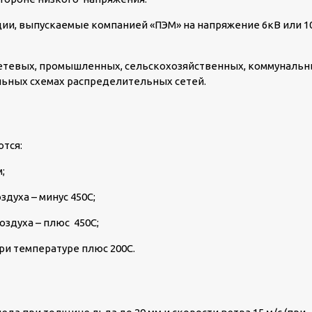
КТПН-Т-К/К 630/10/0
и, выпускаемые компанией «ПЭМ» на напряжение 6кВ или 1
пос. Шиловка
етевых, промышленных, сельскохозяйственных, коммуналь
льных схемах распределительных сетей.
тся:
;
духа – минус 45
0
С;
оздуха – плюс 45
0
С;
при температуре плюс 20
0
С.