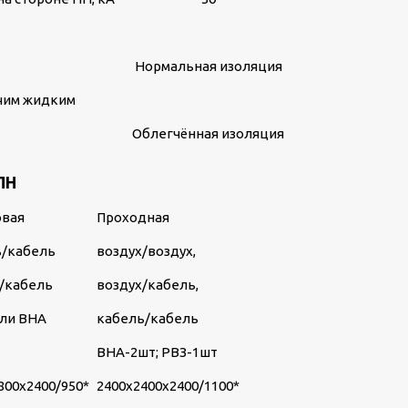
Нормальная изоляция
ючим жидким
Облегчённая изоляция
ПН
овая
Проходная
ь/кабель
воздух/воздух,
/кабель
воздух/кабель,
или ВНА
кабель/кабель
ВНА-2шт; РВЗ-1шт
800х2400/950*
2400х2400х2400/1100*