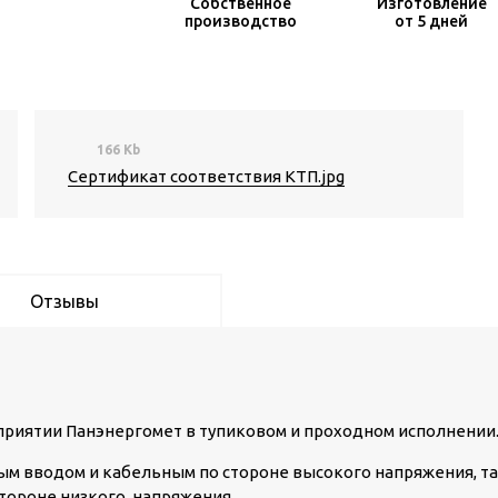
Собственное
Изготовление
производство
от 5 дней
166 Kb
Сертификат соответствия КТП.jpg
Отзывы
риятии Панэнергомет в тупиковом и проходном исполнении
ым вводом и кабельным по стороне высокого напряжения, т
тороне низкого напряжения.