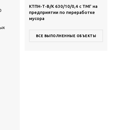
,4 с ТМГ в
КТПН-Т-В/К 630/10/0,4 с ТМГ на
КТПН-Т-К/К 
0
предприятии по переработке
территории
мусора
комплекса
ных
ВСЕ ВЫПОЛНЕННЫЕ ОБЪЕКТЫ