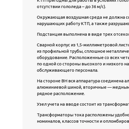
КТП пригодны для работы в условиях гололе
отсутствии гололеда – до 36 м/с).
Окружающая воздушная среда не должна со
нарушающих работу КТП, а также разруша
Подстанция выполнена в виде трех отсеков
Сварной корпус из 1,5-миллиметровой лист
из профильной трубы, сплошное металлич
оборудование. Расположенные со всех четы
по одной со стороны высокого и низкого 
обслуживающего персонала.
На стороне ВН вся аппаратура соединена 
алюминиевой шиной, вторичные — медным 
рядное расположение.
Узел учета на вводе состоит из трансформат
Трансформаторы тока расположены удобно 
номиналов, классов точности и опломбиров