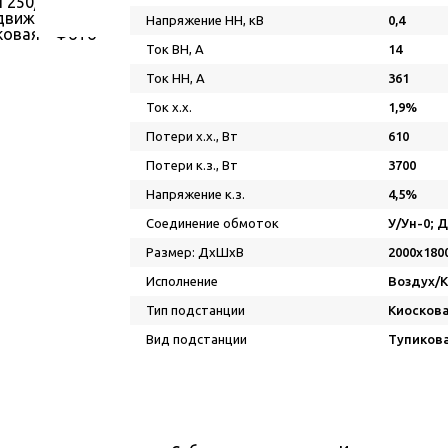
Напряжение НН, кВ
0,4
Ток ВН, А
14
Ток НН, А
361
Ток х.х.
1,9%
Потери х.х., Вт
610
Потери к.з., Вт
3700
Напряжение к.з.
4,5%
Соединение обмоток
У/Ун-0; 
Размер: ДхШхВ
2000х180
Исполнение
Воздух/
Тип подстанции
Киосков
Вид подстанции
Тупиков