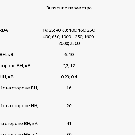
Значение параметра
 кВА
16; 25; 40; 63; 100; 160; 250;
400; 630; 1000; 1250; 1600;
2000; 2500
ВН, кВ
6; 10
тороне ВН, кВ
7,2; 12
НН, кВ
0,23; 0,4
1с на стороне ВН,
16
1с на стороне НН,
20
а стороне ВН, кА
41
а стороне НН, кА
50