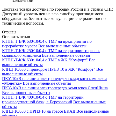
элементами.
Доставка товара доступна по городам России и в страны СНГ.
Доступный уровень цен на всю линейку производимого
оборудования, бесплатные консультации специалистов по
техническим вопросам.
Отзывы
Оставить отзыв
КТПН-Т-В/К 630/10/0,4 с ТМГ на предприятии по
переработке мусора
Все выполненные объекты
КТПН-Т-К/К 250/10/0,4 с ТМГ на территории торгово-
складского комплекса
Все выполненные объекты
КТПН-Т-К/К 630/10/0,4 с ТМГ в ЖК "Комфорт"
Все
выполненные объекты
РЛНД-10/630 с приводом ПРНЗ-10 в ЖК "Комфорт"
Все
выполненные объекты
ПКУ-10кВ на линии электропередач складского комплекса
«Монетка»
Все выполненные объекты
ПКУ-10кВ на линии электропередач комплекса СпецШина
Все выполненные объекты
КТПН-Т-В/К 400/10/0,4 с ТМГ на территории
производственной базы, г. Березовский
Все выполненные
объекты
РЛНД-10/630 с ПРНЗ-10 на трассе ЕКАД
Все выполненные
объекты