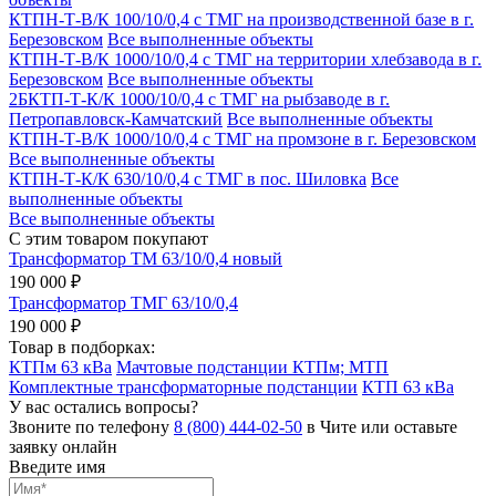
КТПН-Т-В/К 100/10/0,4 с ТМГ на производственной базе в г.
Березовском
Все выполненные объекты
КТПН-Т-В/К 1000/10/0,4 с ТМГ на территории хлебзавода в г.
Березовском
Все выполненные объекты
2БКТП-Т-К/К 1000/10/0,4 с ТМГ на рыбзаводе в г.
Петропавловск-Камчатский
Все выполненные объекты
КТПН-Т-В/К 1000/10/0,4 с ТМГ на промзоне в г. Березовском
Все выполненные объекты
КТПН-Т-К/К 630/10/0,4 с ТМГ в пос. Шиловка
Все
выполненные объекты
Все выполненные объекты
С этим товаром покупают
Трансформатор ТМ 63/10/0,4 новый
190 000 ₽
Трансформатор ТМГ 63/10/0,4
190 000 ₽
Товар в подборках:
КТПм 63 кВа
Мачтовые подстанции КТПм; МТП
Комплектные трансформаторные подстанции
КТП 63 кВа
У вас остались вопросы?
Звоните по телефону
8 (800) 444-02-50
в Чите или оставьте
заявку онлайн
Введите имя