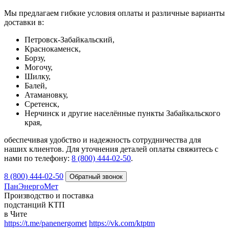
Мы предлагаем гибкие условия оплаты и различные варианты
доставки в:
Петровск-Забайкальский,
Краснокаменск,
Борзу,
Могочу,
Шилку,
Балей,
Атамановку,
Сретенск,
Нерчинск и другие населённые пункты Забайкальского
края,
обеспечивая удобство и надежность сотрудничества для
наших клиентов. Для уточнения деталей оплаты свяжитесь с
нами по телефону:
8 (800) 444-02-50
.
8 (800) 444-02-50
ПанЭнергоМет
Производство и поставка
подстанций КТП
в Чите
https://t.me/panenergomet
https://vk.com/ktptm