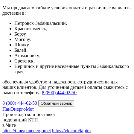
Мы предлагаем гибкие условия оплаты и различные варианты
доставки в:
Петровск-Забайкальский,
Краснокаменск,
Борзу,
Могочу,
Шилку,
Балей,
Атамановку,
Сретенск,
Нерчинск и другие населённые пункты Забайкальского
края,
обеспечивая удобство и надежность сотрудничества для
наших клиентов. Для уточнения деталей оплаты свяжитесь с
нами по телефону:
8 (800) 444-02-50
.
8 (800) 444-02-50
ПанЭнергоМет
Производство и поставка
подстанций КТП
в Чите
https://t.me/panenergomet
https://vk.com/ktptm