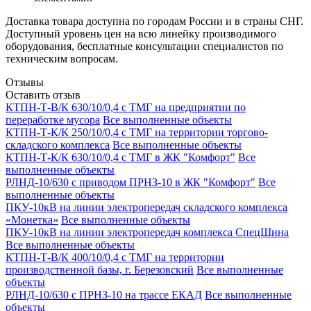
Доставка товара доступна по городам России и в страны СНГ.
Доступный уровень цен на всю линейку производимого
оборудования, бесплатные консультации специалистов по
техническим вопросам.
Отзывы
Оставить отзыв
КТПН-Т-В/К 630/10/0,4 с ТМГ на предприятии по
переработке мусора
Все выполненные объекты
КТПН-Т-К/К 250/10/0,4 с ТМГ на территории торгово-
складского комплекса
Все выполненные объекты
КТПН-Т-К/К 630/10/0,4 с ТМГ в ЖК "Комфорт"
Все
выполненные объекты
РЛНД-10/630 с приводом ПРНЗ-10 в ЖК "Комфорт"
Все
выполненные объекты
ПКУ-10кВ на линии электропередач складского комплекса
«Монетка»
Все выполненные объекты
ПКУ-10кВ на линии электропередач комплекса СпецШина
Все выполненные объекты
КТПН-Т-В/К 400/10/0,4 с ТМГ на территории
производственной базы, г. Березовский
Все выполненные
объекты
РЛНД-10/630 с ПРНЗ-10 на трассе ЕКАД
Все выполненные
объекты