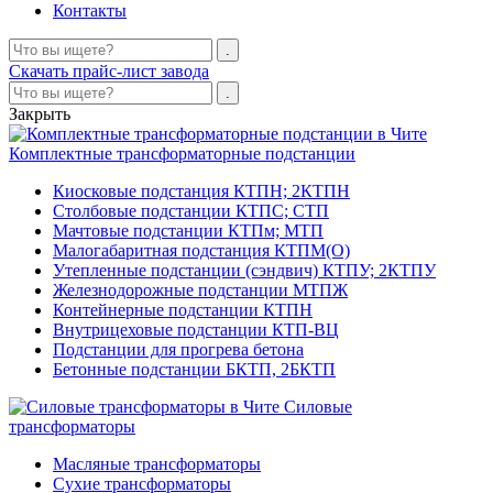
Контакты
Скачать прайс-лист завода
Закрыть
Комплектные трансформаторные подстанции
Киосковые подстанция КТПН; 2КТПН
Столбовые подстанции КТПС; СТП
Мачтовые подстанции КТПм; МТП
Малогабаритная подстанция КТПМ(О)
Утепленные подстанции (сэндвич) КТПУ; 2КТПУ
Железнодорожные подстанции МТПЖ
Контейнерные подстанции КТПН
Внутрицеховые подстанции КТП-ВЦ
Подстанции для прогрева бетона
Бетонные подстанции БКТП, 2БКТП
Силовые
трансформаторы
Масляные трансформаторы
Сухие трансформаторы