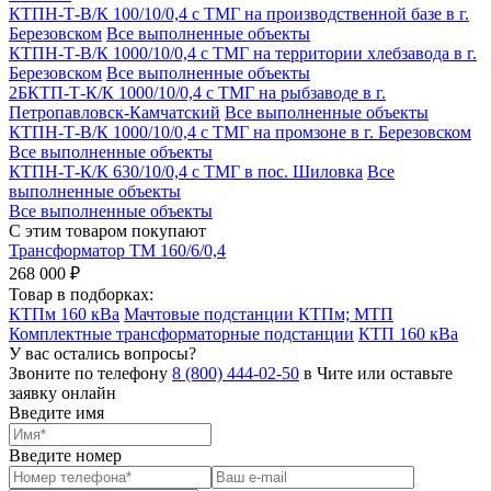
КТПН-Т-В/К 100/10/0,4 с ТМГ на производственной базе в г.
Березовском
Все выполненные объекты
КТПН-Т-В/К 1000/10/0,4 с ТМГ на территории хлебзавода в г.
Березовском
Все выполненные объекты
2БКТП-Т-К/К 1000/10/0,4 с ТМГ на рыбзаводе в г.
Петропавловск-Камчатский
Все выполненные объекты
КТПН-Т-В/К 1000/10/0,4 с ТМГ на промзоне в г. Березовском
Все выполненные объекты
КТПН-Т-К/К 630/10/0,4 с ТМГ в пос. Шиловка
Все
выполненные объекты
Все выполненные объекты
С этим товаром покупают
Трансформатор ТМ 160/6/0,4
268 000 ₽
Товар в подборках:
КТПм 160 кВа
Мачтовые подстанции КТПм; МТП
Комплектные трансформаторные подстанции
КТП 160 кВа
У вас остались вопросы?
Звоните по телефону
8 (800) 444-02-50
в Чите или оставьте
заявку онлайн
Введите имя
Введите номер