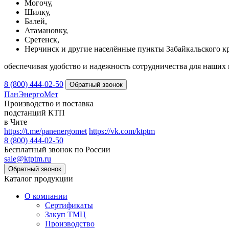
Могочу,
Шилку,
Балей,
Атамановку,
Сретенск,
Нерчинск и другие населённые пункты Забайкальского кр
обеспечивая удобство и надежность сотрудничества для наших 
8 (800) 444-02-50
ПанЭнергоМет
Производство и поставка
подстанций КТП
в Чите
https://t.me/panenergomet
https://vk.com/ktptm
8 (800) 444-02-50
Бесплатный звонок по России
sale@ktptm.ru
Каталог продукции
О компании
Сертификаты
Закуп ТМЦ
Производство