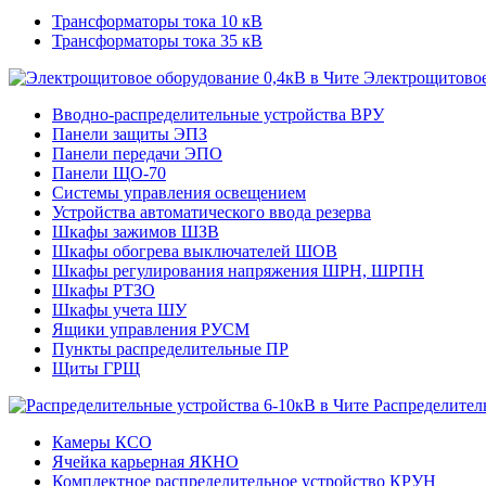
Трансформаторы тока 10 кВ
Трансформаторы тока 35 кВ
Электрощитовое
Вводно-распределительные устройства ВРУ
Панели защиты ЭПЗ
Панели передачи ЭПО
Панели ЩО-70
Системы управления освещением
Устройства автоматического ввода резерва
Шкафы зажимов ШЗВ
Шкафы обогрева выключателей ШОВ
Шкафы регулирования напряжения ШРН, ШРПН
Шкафы РТЗО
Шкафы учета ШУ
Ящики управления РУСМ
Пункты распределительные ПР
Щиты ГРЩ
Распределител
Камеры КСО
Ячейка карьерная ЯКНО
Комплектное распределительное устройство КРУН