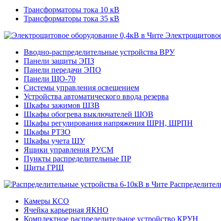
Трансформаторы тока 10 кВ
Трансформаторы тока 35 кВ
Электрощитовое
Вводно-распределительные устройства ВРУ
Панели защиты ЭПЗ
Панели передачи ЭПО
Панели ЩО-70
Системы управления освещением
Устройства автоматического ввода резерва
Шкафы зажимов ШЗВ
Шкафы обогрева выключателей ШОВ
Шкафы регулирования напряжения ШРН, ШРПН
Шкафы РТЗО
Шкафы учета ШУ
Ящики управления РУСМ
Пункты распределительные ПР
Щиты ГРЩ
Распределител
Камеры КСО
Ячейка карьерная ЯКНО
Комплектное распределительное устройство КРУН