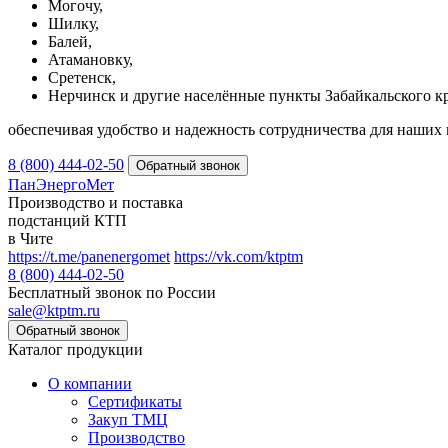
Могочу,
Шилку,
Балей,
Атамановку,
Сретенск,
Нерчинск и другие населённые пункты Забайкальского кр
обеспечивая удобство и надежность сотрудничества для наших 
8 (800) 444-02-50
ПанЭнергоМет
Производство и поставка
подстанций КТП
в Чите
https://t.me/panenergomet
https://vk.com/ktptm
8 (800) 444-02-50
Бесплатный звонок по России
sale@ktptm.ru
Каталог продукции
О компании
Сертификаты
Закуп ТМЦ
Производство