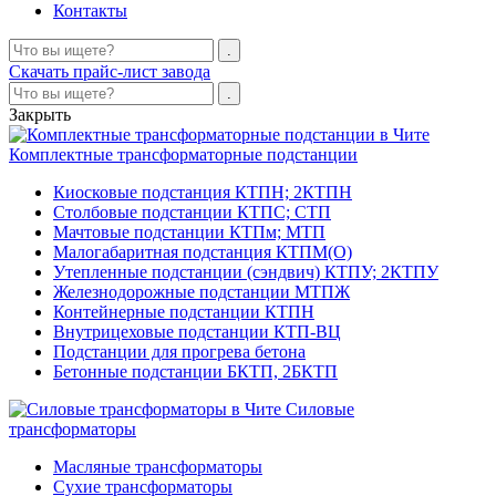
Контакты
Скачать прайс-лист завода
Закрыть
Комплектные трансформаторные подстанции
Киосковые подстанция КТПН; 2КТПН
Столбовые подстанции КТПС; СТП
Мачтовые подстанции КТПм; МТП
Малогабаритная подстанция КТПМ(О)
Утепленные подстанции (сэндвич) КТПУ; 2КТПУ
Железнодорожные подстанции МТПЖ
Контейнерные подстанции КТПН
Внутрицеховые подстанции КТП-ВЦ
Подстанции для прогрева бетона
Бетонные подстанции БКТП, 2БКТП
Силовые
трансформаторы
Масляные трансформаторы
Сухие трансформаторы