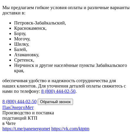
Мы предлагаем гибкие условия оплаты и различные варианты
доставки в:
Петровск-Забайкальский,
Краснокаменск,
Борзу,
Могочу,
Шилку,
Балей,
Атамановку,
Сретенск,
Нерчинск и другие населённые пункты Забайкальского
края,
обеспечивая удобство и надежность сотрудничества для
наших клиентов. Для уточнения деталей оплаты свяжитесь с
нами по телефону:
8 (800) 444-02-50
.
8 (800) 444-02-50
ПанЭнергоМет
Производство и поставка
подстанций КТП
в Чите
https://t.me/panenergomet
https://vk.com/ktptm