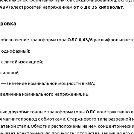
АВР
) электросетей напряжением
от 6 до 35 киловольт
.
ровка
 обозначение трансформатора
ОЛС 0,63/6
расшифровывается
 однофазный;
 с литой изоляцией;
силовой;
3
— значение номинальной мощности в кВА;
величина номинального напряжения, кВ.
ные двухобмоточные трансформаторы
ОЛС
конструктивно в
я магнитопровод с обмотками. Стержневого типа разрезной
атаной стали. Обмотки расположены на нем концентрическ
вышает электрическую прочность устройства, защищая его о