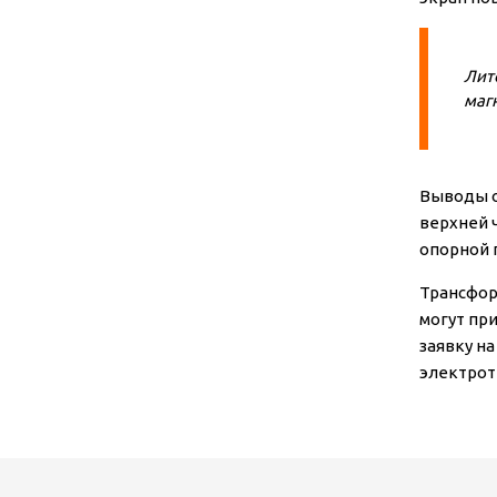
Лит
маг
Выводы о
верхней 
опорной 
Трансфор
могут пр
заявку н
электрот