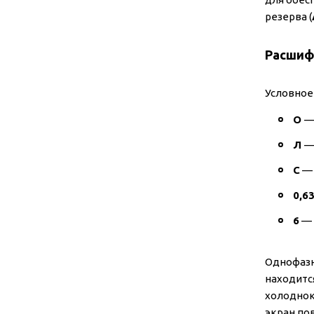
резерва (
Расшиф
Условное
О
—
Л
—
С
— 
0,6
6
— 
Однофаз
находитс
холоднок
экран по