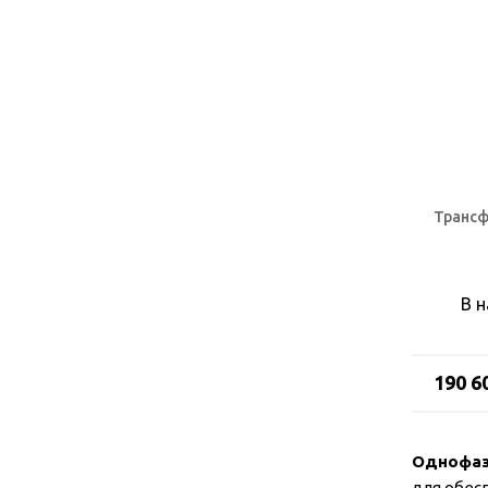
Трансф
В 
190 6
Однофаз
для обес