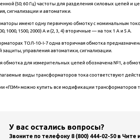
нной (50; 60 Гц) частоты для разделения силовых цепей и 
ия, сигнализации и автоматики.
аторы имеют одну первичную обмотку с номинальным током (5, 10, 2
800, 1000, 1500, 2000) А и (2, 3, 4) вторичные — на ток 1 А и 5 А.
орматорах ТОЛ-10-I-7 одна вторичная обмотка предназначена
й защиты, управления автоматики, сигнализации.
я обмотка для измерительных цепей обозначена №1, а обмо
лагаемые виды трансформаторов тока соответствуют дей
ии «ПЭМ» можно купить все модификации трансформаторов то
У вас остались вопросы?
Звоните по телефону
8 (800) 444-02-50
в Чите 