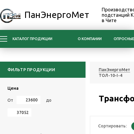
Производство
ПанЭнергоМет
подстанций 
в Чите
КАТАЛОГ ПРОДУКЦИИ
О КОМПАНИИ
ОПРОСНЫЕ
ФИЛЬТР ПРОДУКЦИИ
ПанЭнергоМет
ТОЛ-10-I-4
Цена
Трансфо
От
до
Сортировать: