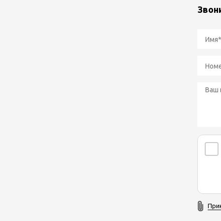
Звон
При