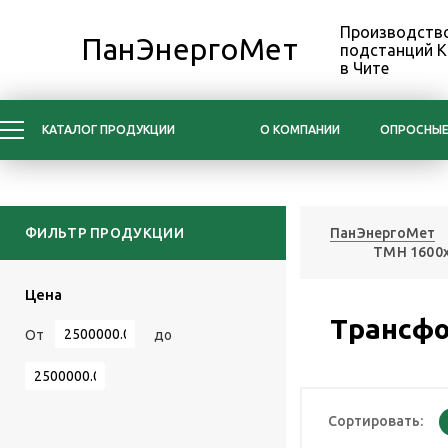
Производство
ПанЭнергоМет
подстанций 
в Чите
КАТАЛОГ ПРОДУКЦИИ
О КОМПАНИИ
ОПРОСНЫЕ
ФИЛЬТР ПРОДУКЦИИ
ПанЭнергоМет
ТМН 1600x
Цена
Трансфо
От
до
Сортировать: