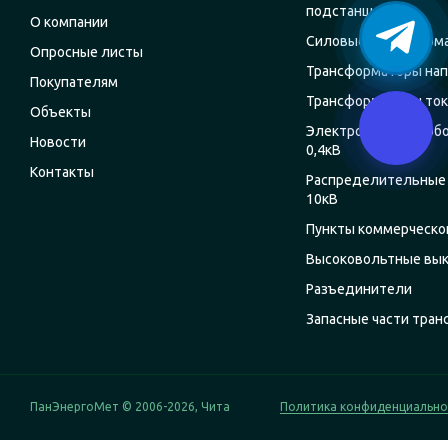
подстанции
О компании
Силовые трансформ
Опросные листы
Трансформаторы на
Покупателям
Трансформаторы ток
Объекты
Электрощитовое об
Новости
0,4кВ
Контакты
Распределительные 
10кВ
Пункты коммерческог
Высоковольтные вы
Разъединители
Запасные части тра
ПанЭнергоМет © 2006-2026, Чита
Политика конфиденциально