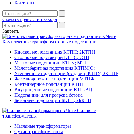
Контакты
Скачать прайс-лист завода
Закрыть
Комплектные трансформаторные подстанции
Киосковые подстанция КТПН; 2КТПН
Столбовые подстанции КТПС; СТП
Мачтовые подстанции КТПм; МТП
Малогабаритная подстанция КТПМ(О)
Утепленные подстанции (сэндвич) КТПУ; 2КТПУ
Железнодорожные подстанции МТПЖ
Контейнерные подстанции КТПН
Внутрицеховые подстанции КТП-ВЦ
Подстанции для прогрева бетона
Бетонные подстанции БКТП, 2БКТП
Силовые
трансформаторы
Масляные трансформаторы
Сухие трансформаторы