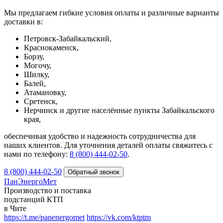
Мы предлагаем гибкие условия оплаты и различные варианты
доставки в:
Петровск-Забайкальский,
Краснокаменск,
Борзу,
Могочу,
Шилку,
Балей,
Атамановку,
Сретенск,
Нерчинск и другие населённые пункты Забайкальского
края,
обеспечивая удобство и надежность сотрудничества для
наших клиентов. Для уточнения деталей оплаты свяжитесь с
нами по телефону:
8 (800) 444-02-50
.
8 (800) 444-02-50
ПанЭнергоМет
Производство и поставка
подстанций КТП
в Чите
https://t.me/panenergomet
https://vk.com/ktptm