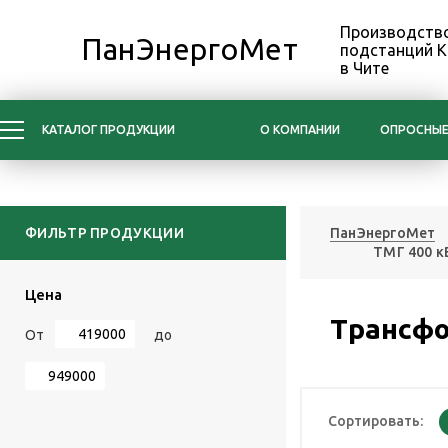
Производство
ПанЭнергоМет
подстанций 
в Чите
КАТАЛОГ ПРОДУКЦИИ
О КОМПАНИИ
ОПРОСНЫЕ
ФИЛЬТР ПРОДУКЦИИ
ПанЭнергоМет
ТМГ 400 к
Цена
Трансфо
От
до
Сортировать: