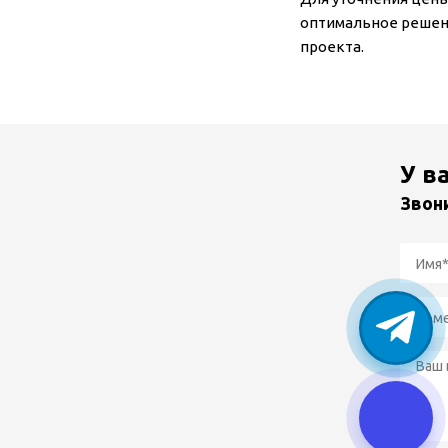
оптимальное решен
проекта.
У в
Звон