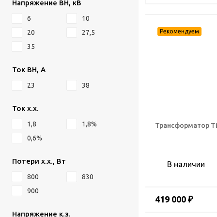
Напряжение ВН, кВ
6
10
20
27,5
35
Ток ВН, А
23
38
Ток х.х.
1,8
1,8%
Трансформатор ТМ
0,6%
Потери х.х., Вт
В наличии
800
830
900
419 000 ₽
Напряжение к.з.