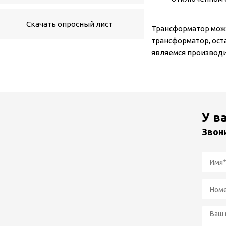
Скачать опросный лист
Трансформатор може
трансформатор, ост
являемся производи
У в
Звон