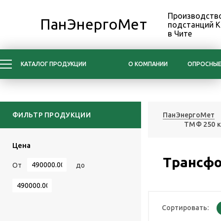
Производство
ПанЭнергоМет
подстанций 
в Чите
КАТАЛОГ ПРОДУКЦИИ
О КОМПАНИИ
ОПРОСНЫЕ
ФИЛЬТР ПРОДУКЦИИ
ПанЭнергоМет
ТМФ 250 
Цена
Трансфо
От
до
Сортировать: