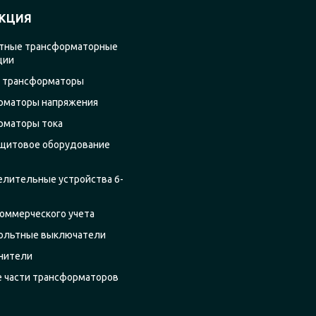
КЦИЯ
тные трансформаторные
ции
 трансформаторы
рматоры напряжения
рматоры тока
щитовое оборудование
елительные устройства 6-
оммерческого учета
ольтные выключатели
нители
е части трансформаторов