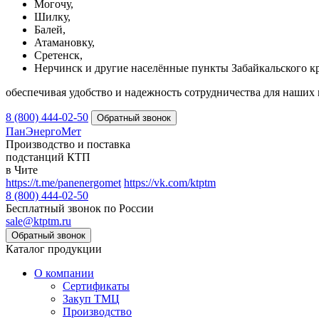
Могочу,
Шилку,
Балей,
Атамановку,
Сретенск,
Нерчинск и другие населённые пункты Забайкальского кр
обеспечивая удобство и надежность сотрудничества для наших 
8 (800) 444-02-50
ПанЭнергоМет
Производство и поставка
подстанций КТП
в Чите
https://t.me/panenergomet
https://vk.com/ktptm
8 (800) 444-02-50
Бесплатный звонок по России
sale@ktptm.ru
Каталог продукции
О компании
Сертификаты
Закуп ТМЦ
Производство