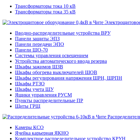
Трансформаторы тока 10 кВ
Трансформаторы тока 35 кВ
Электрощитовое
Вводно-распределительные устройства ВРУ
Панели защиты ЭПЗ
Панели передачи ЭПО
Панели ЩО-70
Системы управления освещением
Устройства автоматического ввода резерва
Шкафы зажимов ШЗВ
Шкафы обогрева выключателей ШОВ
Шкафы регулирования напряжения ШРН, ШРПН
Шкафы РТЗО
Шкафы учета ШУ
Ящики управления РУСМ
Пункты распределительные ПР
Щиты ГРЩ
Распределител
Камеры КСО
Ячейка карьерная ЯКНО
Комплектное распределительное устройство КРУН