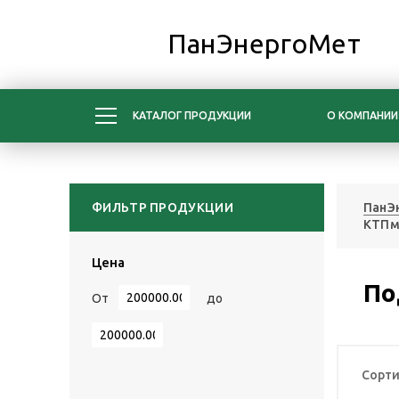
ПанЭнергоМет
КАТАЛОГ ПРОДУКЦИИ
О КОМПАНИИ
ФИЛЬТР ПРОДУКЦИИ
ПанЭ
КТПм
Цена
По
От
до
Сорти