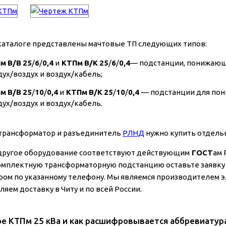
каталоге представлены мачтовые ТП следующих типов:
Пм
В/В
25
/
6
/
0,4
и
КТПм
В/К
25
/
6
/
0,4
— подстанции, понижающи
дух/воздух и воздух/кабель;
Пм
В/В
25
/
10
/
0,4
и
КТПм
В/К
25
/
10
/
0,4
— подстанции для пони
дух/воздух и воздух/кабель.
трансформатор и разъединитель
РЛНД
нужно купить отдель
 другое оборудование соответствуют действующим
ГОСТ
ам 
омплектную трансформаторную подстанцию оставьте заявку 
ом по указанному телефону. Мы являемся производителем э
яем доставку в Читу и по всей России.
ое КТПм 25 кВа и как расшифровывается аббревиатур