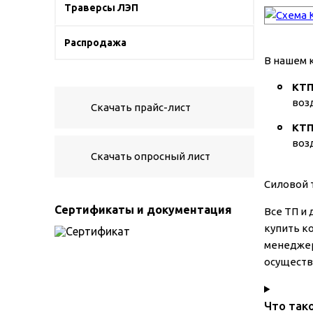
Траверсы ЛЭП
Распродажа
В нашем 
КТ
воз
Скачать прайс-лист
КТ
воз
Скачать опросный лист
Силовой 
Сертификаты и документация
Все ТП и
купить к
менеджер
осуществл
Что так