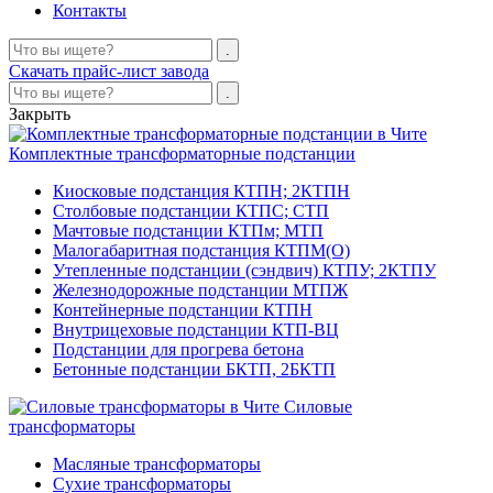
Контакты
Скачать прайс-лист завода
Закрыть
Комплектные трансформаторные подстанции
Киосковые подстанция КТПН; 2КТПН
Столбовые подстанции КТПС; СТП
Мачтовые подстанции КТПм; МТП
Малогабаритная подстанция КТПМ(О)
Утепленные подстанции (сэндвич) КТПУ; 2КТПУ
Железнодорожные подстанции МТПЖ
Контейнерные подстанции КТПН
Внутрицеховые подстанции КТП-ВЦ
Подстанции для прогрева бетона
Бетонные подстанции БКТП, 2БКТП
Силовые
трансформаторы
Масляные трансформаторы
Сухие трансформаторы