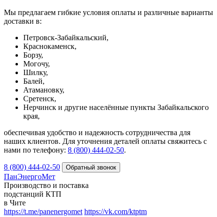
Мы предлагаем гибкие условия оплаты и различные варианты
доставки в:
Петровск-Забайкальский,
Краснокаменск,
Борзу,
Могочу,
Шилку,
Балей,
Атамановку,
Сретенск,
Нерчинск и другие населённые пункты Забайкальского
края,
обеспечивая удобство и надежность сотрудничества для
наших клиентов. Для уточнения деталей оплаты свяжитесь с
нами по телефону:
8 (800) 444-02-50
.
8 (800) 444-02-50
ПанЭнергоМет
Производство и поставка
подстанций КТП
в Чите
https://t.me/panenergomet
https://vk.com/ktptm