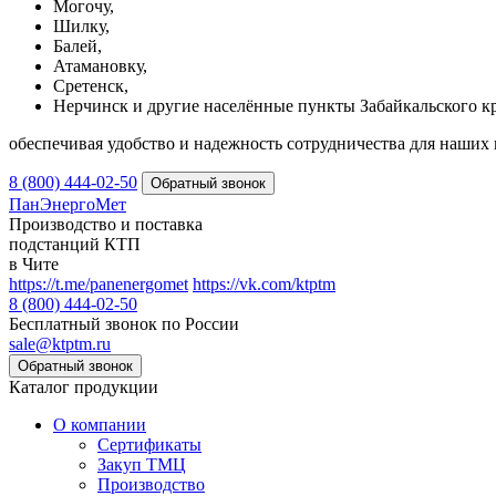
Могочу,
Шилку,
Балей,
Атамановку,
Сретенск,
Нерчинск и другие населённые пункты Забайкальского кр
обеспечивая удобство и надежность сотрудничества для наших 
8 (800) 444-02-50
ПанЭнергоМет
Производство и поставка
подстанций КТП
в Чите
https://t.me/panenergomet
https://vk.com/ktptm
8 (800) 444-02-50
Бесплатный звонок по России
sale@ktptm.ru
Каталог продукции
О компании
Сертификаты
Закуп ТМЦ
Производство