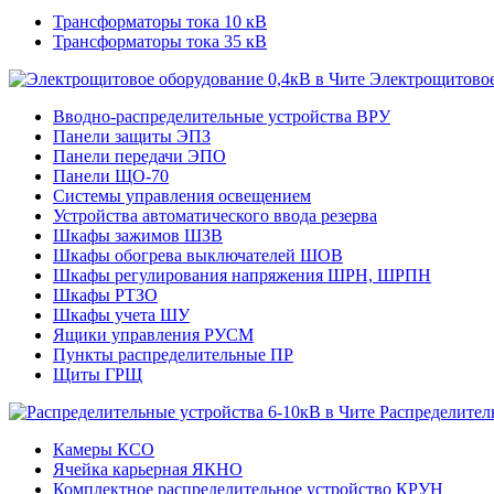
Трансформаторы тока 10 кВ
Трансформаторы тока 35 кВ
Электрощитовое
Вводно-распределительные устройства ВРУ
Панели защиты ЭПЗ
Панели передачи ЭПО
Панели ЩО-70
Системы управления освещением
Устройства автоматического ввода резерва
Шкафы зажимов ШЗВ
Шкафы обогрева выключателей ШОВ
Шкафы регулирования напряжения ШРН, ШРПН
Шкафы РТЗО
Шкафы учета ШУ
Ящики управления РУСМ
Пункты распределительные ПР
Щиты ГРЩ
Распределител
Камеры КСО
Ячейка карьерная ЯКНО
Комплектное распределительное устройство КРУН