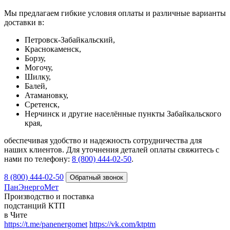
Мы предлагаем гибкие условия оплаты и различные варианты
доставки в:
Петровск-Забайкальский,
Краснокаменск,
Борзу,
Могочу,
Шилку,
Балей,
Атамановку,
Сретенск,
Нерчинск и другие населённые пункты Забайкальского
края,
обеспечивая удобство и надежность сотрудничества для
наших клиентов. Для уточнения деталей оплаты свяжитесь с
нами по телефону:
8 (800) 444-02-50
.
8 (800) 444-02-50
ПанЭнергоМет
Производство и поставка
подстанций КТП
в Чите
https://t.me/panenergomet
https://vk.com/ktptm