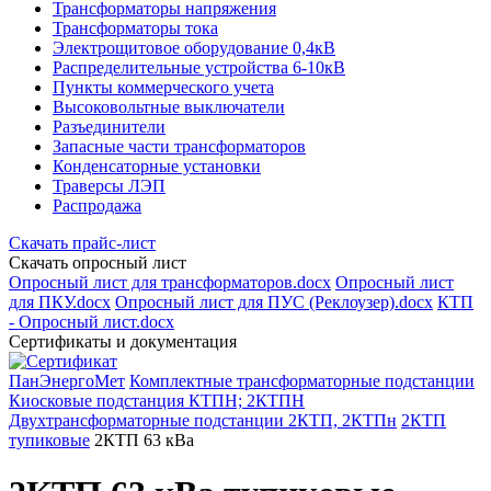
Трансформаторы напряжения
Трансформаторы тока
Электрощитовое оборудование 0,4кВ
Распределительные устройства 6-10кВ
Пункты коммерческого учета
Высоковольтные выключатели
Разъединители
Запасные части трансформаторов
Конденсаторные установки
Траверсы ЛЭП
Распродажа
Скачать прайс-лист
Скачать опросный лист
Опросный лист для трансформаторов.docx
Опросный лист
для ПКУ.docx
Опросный лист для ПУС (Реклоузер).docx
КТП
- Опросный лист.docx
Сертификаты и документация
ПанЭнергоМет
Комплектные трансформаторные подстанции
Киосковые подстанция КТПН; 2КТПН
Двухтрансформаторные подстанции 2КТП, 2КТПн
2КТП
тупиковые
2КТП 63 кВа