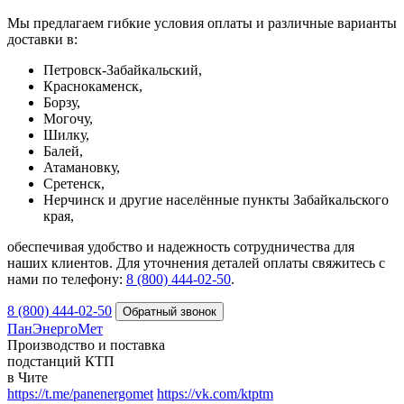
Мы предлагаем гибкие условия оплаты и различные варианты
доставки в:
Петровск-Забайкальский,
Краснокаменск,
Борзу,
Могочу,
Шилку,
Балей,
Атамановку,
Сретенск,
Нерчинск и другие населённые пункты Забайкальского
края,
обеспечивая удобство и надежность сотрудничества для
наших клиентов. Для уточнения деталей оплаты свяжитесь с
нами по телефону:
8 (800) 444-02-50
.
8 (800) 444-02-50
ПанЭнергоМет
Производство и поставка
подстанций КТП
в Чите
https://t.me/panenergomet
https://vk.com/ktptm