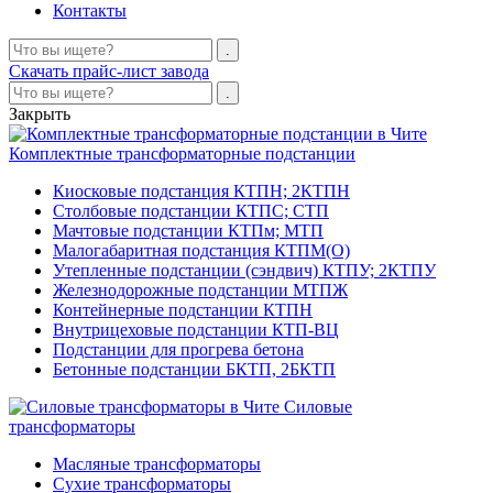
Контакты
Скачать прайс-лист завода
Закрыть
Комплектные трансформаторные подстанции
Киосковые подстанция КТПН; 2КТПН
Столбовые подстанции КТПС; СТП
Мачтовые подстанции КТПм; МТП
Малогабаритная подстанция КТПМ(О)
Утепленные подстанции (сэндвич) КТПУ; 2КТПУ
Железнодорожные подстанции МТПЖ
Контейнерные подстанции КТПН
Внутрицеховые подстанции КТП-ВЦ
Подстанции для прогрева бетона
Бетонные подстанции БКТП, 2БКТП
Силовые
трансформаторы
Масляные трансформаторы
Сухие трансформаторы