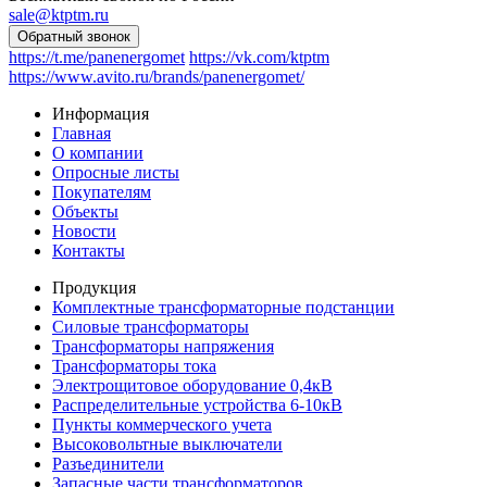
sale@ktptm.ru
https://t.me/panenergomet
https://vk.com/ktptm
https://www.avito.ru/brands/panenergomet/
Информация
Главная
О компании
Опросные листы
Покупателям
Объекты
Новости
Контакты
Продукция
Комплектные трансформаторные подстанции
Силовые трансформаторы
Трансформаторы напряжения
Трансформаторы тока
Электрощитовое оборудование 0,4кВ
Распределительные устройства 6-10кВ
Пункты коммерческого учета
Высоковольтные выключатели
Разъединители
Запасные части трансформаторов