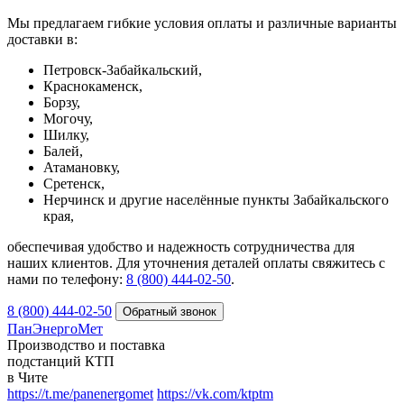
Мы предлагаем гибкие условия оплаты и различные варианты
доставки в:
Петровск-Забайкальский,
Краснокаменск,
Борзу,
Могочу,
Шилку,
Балей,
Атамановку,
Сретенск,
Нерчинск и другие населённые пункты Забайкальского
края,
обеспечивая удобство и надежность сотрудничества для
наших клиентов. Для уточнения деталей оплаты свяжитесь с
нами по телефону:
8 (800) 444-02-50
.
8 (800) 444-02-50
ПанЭнергоМет
Производство и поставка
подстанций КТП
в Чите
https://t.me/panenergomet
https://vk.com/ktptm