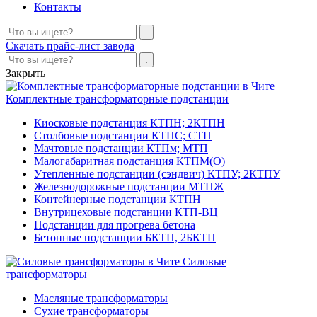
Контакты
Скачать прайс-лист завода
Закрыть
Комплектные трансформаторные подстанции
Киосковые подстанция КТПН; 2КТПН
Столбовые подстанции КТПС; СТП
Мачтовые подстанции КТПм; МТП
Малогабаритная подстанция КТПМ(О)
Утепленные подстанции (сэндвич) КТПУ; 2КТПУ
Железнодорожные подстанции МТПЖ
Контейнерные подстанции КТПН
Внутрицеховые подстанции КТП-ВЦ
Подстанции для прогрева бетона
Бетонные подстанции БКТП, 2БКТП
Силовые
трансформаторы
Масляные трансформаторы
Сухие трансформаторы