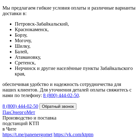
Мы предлагаем гибкие условия оплаты и различные варианты
доставки в:
Петровск-Забайкальский,
Краснокаменск,
Борзу,
Могочу,
Шилку,
Балей,
Атамановку,
Сретенск,
Нерчинск и другие населённые пункты Забайкальского
края,
обеспечивая удобство и надежность сотрудничества для
наших клиентов. Для уточнения деталей оплаты свяжитесь с
нами по телефону:
8 (800) 444-02-50
.
8 (800) 444-02-50
ПанЭнергоМет
Производство и поставка
подстанций КТП
в Чите
https://t.me/panenergomet
https://vk.com/ktptm