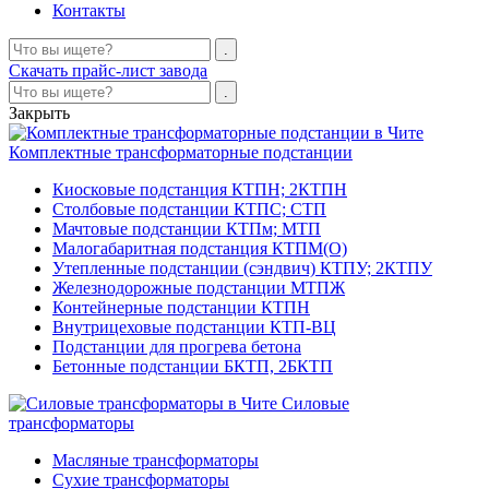
Контакты
Скачать прайс-лист завода
Закрыть
Комплектные трансформаторные подстанции
Киосковые подстанция КТПН; 2КТПН
Столбовые подстанции КТПС; СТП
Мачтовые подстанции КТПм; МТП
Малогабаритная подстанция КТПМ(О)
Утепленные подстанции (сэндвич) КТПУ; 2КТПУ
Железнодорожные подстанции МТПЖ
Контейнерные подстанции КТПН
Внутрицеховые подстанции КТП-ВЦ
Подстанции для прогрева бетона
Бетонные подстанции БКТП, 2БКТП
Силовые
трансформаторы
Масляные трансформаторы
Сухие трансформаторы