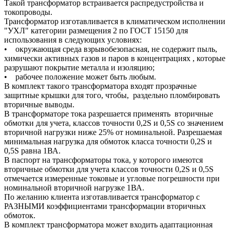
Такой трансформатор встраивается распредустройства и
токопроводы.
Трансформатор изготавливается в климатическом исполнении
"УХЛ" категории размещения 2 по ГОСТ 15150 для
использования в следующих условиях:
• окружающая среда взрывобезопасная, не содержит пыль,
химически активных газов и паров в концентрациях , которые
разрушают покрытие металла и изоляцию;
• рабочее положение может быть любым.
В комплект такого трансформатора входят прозрачные
защитные крышки для того, чтобы, раздельно пломбировать
вторичные выводы.
В трансформаторе тока разрешается применять вторичные
обмотки для учета, классов точности 0,2S и 0,5S со значением
вторичной нагрузки ниже 25% от номинальной. Разрешаемая
минимальная нагрузка для обмоток класса точности 0,2S и
0,5S равна 1ВА.
В паспорт на трансформаторы тока, у которого имеются
вторичные обмотки для учета классов точности 0,2S и 0,5S
отмечается измеренные токовые и угловые погрешности при
номинальной вторичной нагрузке 1ВА.
По желанию клиента изготавливается трансформатор с
РАЗНЫМИ коэффициентами трансформации вторичных
обмоток.
В комплект трансформатора может входить адаптационная