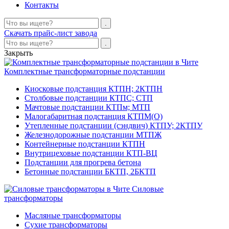
Контакты
Скачать прайс-лист завода
Закрыть
Комплектные трансформаторные подстанции
Киосковые подстанция КТПН; 2КТПН
Столбовые подстанции КТПС; СТП
Мачтовые подстанции КТПм; МТП
Малогабаритная подстанция КТПМ(О)
Утепленные подстанции (сэндвич) КТПУ; 2КТПУ
Железнодорожные подстанции МТПЖ
Контейнерные подстанции КТПН
Внутрицеховые подстанции КТП-ВЦ
Подстанции для прогрева бетона
Бетонные подстанции БКТП, 2БКТП
Силовые
трансформаторы
Масляные трансформаторы
Сухие трансформаторы