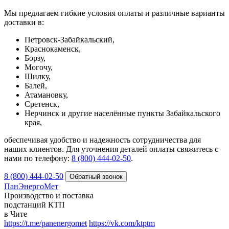
Мы предлагаем гибкие условия оплаты и различные варианты
доставки в:
Петровск-Забайкальский,
Краснокаменск,
Борзу,
Могочу,
Шилку,
Балей,
Атамановку,
Сретенск,
Нерчинск и другие населённые пункты Забайкальского
края,
обеспечивая удобство и надежность сотрудничества для
наших клиентов. Для уточнения деталей оплаты свяжитесь с
нами по телефону:
8 (800) 444-02-50
.
8 (800) 444-02-50
ПанЭнергоМет
Производство и поставка
подстанций КТП
в Чите
https://t.me/panenergomet
https://vk.com/ktptm