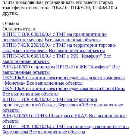
плита позволяющая устанавливать его вместо старых
трансформаторов типа ТПФ-10, ТПФУ-10, ТПФМ-10 и
других.
Отзывы
Оставить отзыв
КТПН-Т-В/К 630/10/0,4 с ТМГ на предприятии по
переработке мусора
Все выполненные объекты
КТПН-Т-К/К 250/10/0,4 с ТМГ на территории торгово-
складского комплекса
Все выполненные объекты
КТПН-Т-К/К 630/10/0,4 с ТМГ в ЖК "Комфорт"
Все
выполненные объекты
РЛНД-10/630 с приводом ПРНЗ-10 в ЖК "Комфорт"
Все
выполненные объекты
ПКУ-10кВ на линии электропередач складского комплекса
«Монетка»
Все выполненные объекты
ПКУ-10кВ на линии электропередач комплекса СпецШина
Все выполненные объекты
КТПН-Т-В/К 400/10/0,4 с ТМГ на территории
производственной базы, г. Березовский
Все выполненные
объекты
РЛНД-10/630 с ПРНЗ-10 на трассе ЕКАД
Все выполненные
объекты
КТПН-Т-В/К 100/10/0,4 с ТМГ на производственной базе в г.
Березовском
Все выполненные объекты