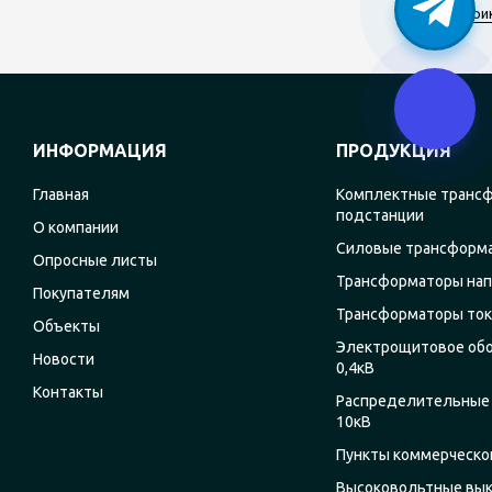
При
ИНФОРМАЦИЯ
ПРОДУКЦИЯ
Главная
Комплектные транс
подстанции
О компании
Силовые трансформ
Опросные листы
Трансформаторы на
Покупателям
Трансформаторы ток
Объекты
Электрощитовое об
Новости
0,4кВ
Контакты
Распределительные 
10кВ
Пункты коммерческог
Высоковольтные вы