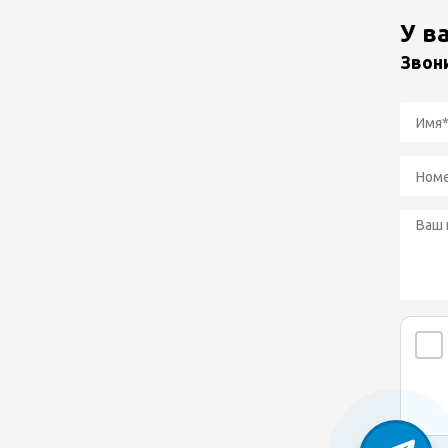
У в
Звон