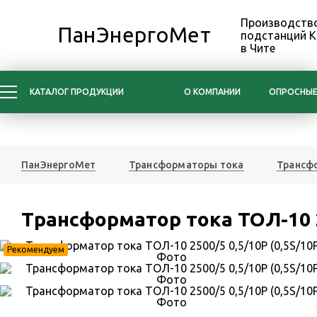
Производство
ПанЭнергоМет
подстанций 
в Чите
КАТАЛОГ ПРОДУКЦИИ
О КОМПАНИИ
ОПРОСНЫЕ
ПанЭнергоМет
Трансформаторы тока
Трансфо
Трансформатор тока ТОЛ-10 25
Рекомендуем