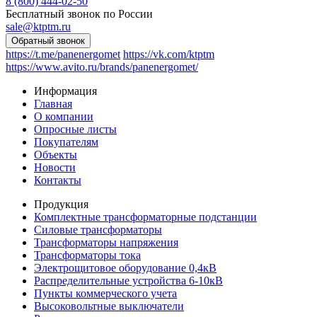
8 (800) 444-02-50
Бесплатный звонок по России
sale@ktptm.ru
https://t.me/panenergomet
https://vk.com/ktptm
https://www.avito.ru/brands/panenergomet/
Информация
Главная
О компании
Опросные листы
Покупателям
Объекты
Новости
Контакты
Продукция
Комплектные трансформаторные подстанции
Силовые трансформаторы
Трансформаторы напряжения
Трансформаторы тока
Электрощитовое оборудование 0,4кВ
Распределительные устройства 6-10кВ
Пункты коммерческого учета
Высоковольтные выключатели