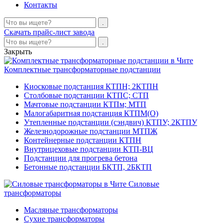
Контакты
Скачать прайс-лист завода
Закрыть
Комплектные трансформаторные подстанции
Киосковые подстанция КТПН; 2КТПН
Столбовые подстанции КТПС; СТП
Мачтовые подстанции КТПм; МТП
Малогабаритная подстанция КТПМ(О)
Утепленные подстанции (сэндвич) КТПУ; 2КТПУ
Железнодорожные подстанции МТПЖ
Контейнерные подстанции КТПН
Внутрицеховые подстанции КТП-ВЦ
Подстанции для прогрева бетона
Бетонные подстанции БКТП, 2БКТП
Силовые
трансформаторы
Масляные трансформаторы
Сухие трансформаторы