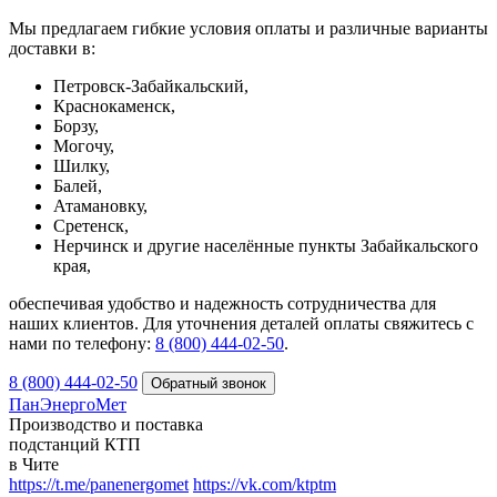
Мы предлагаем гибкие условия оплаты и различные варианты
доставки в:
Петровск-Забайкальский,
Краснокаменск,
Борзу,
Могочу,
Шилку,
Балей,
Атамановку,
Сретенск,
Нерчинск и другие населённые пункты Забайкальского
края,
обеспечивая удобство и надежность сотрудничества для
наших клиентов. Для уточнения деталей оплаты свяжитесь с
нами по телефону:
8 (800) 444-02-50
.
8 (800) 444-02-50
ПанЭнергоМет
Производство и поставка
подстанций КТП
в Чите
https://t.me/panenergomet
https://vk.com/ktptm